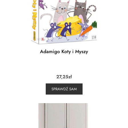
Adamigo Koty i Myszy
27,25
zł
SPRAWDŹ SAM