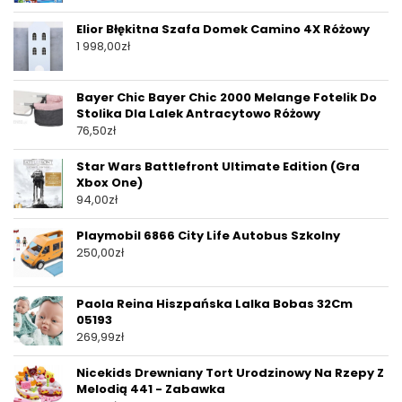
Elior Błękitna Szafa Domek Camino 4X Różowy
1 998,00
zł
Bayer Chic Bayer Chic 2000 Melange Fotelik Do
Stolika Dla Lalek Antracytowo Różowy
76,50
zł
Star Wars Battlefront Ultimate Edition (Gra
Xbox One)
94,00
zł
Playmobil 6866 City Life Autobus Szkolny
250,00
zł
Paola Reina Hiszpańska Lalka Bobas 32Cm
05193
269,99
zł
Nicekids Drewniany Tort Urodzinowy Na Rzepy Z
Melodią 441 - Zabawka