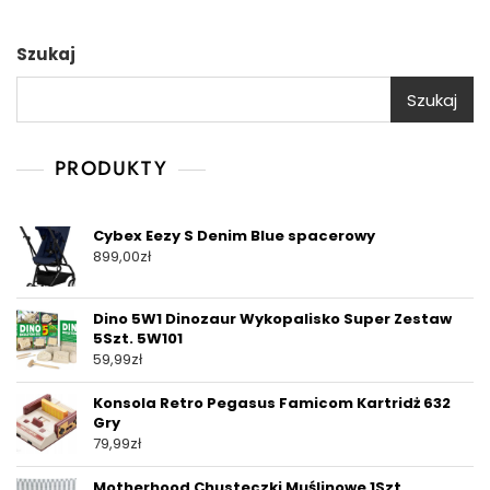
Szukaj
Szukaj
PRODUKTY
Cybex Eezy S Denim Blue spacerowy
899,00
zł
Dino 5W1 Dinozaur Wykopalisko Super Zestaw
5Szt. 5W101
59,99
zł
Konsola Retro Pegasus Famicom Kartridż 632
Gry
79,99
zł
Motherhood Chusteczki Muślinowe 1Szt.