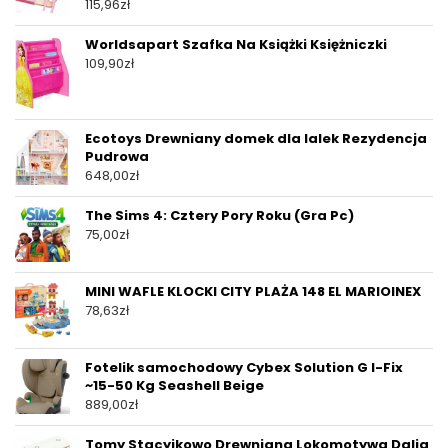
115,96
zł
Worldsapart Szafka Na Książki Księżniczki
109,90
zł
Ecotoys Drewniany domek dla lalek Rezydencja
Pudrowa
648,00
zł
The Sims 4: Cztery Pory Roku (Gra Pc)
75,00
zł
MINI WAFLE KLOCKI CITY PLAŻA 148 EL MARIOINEX
78,63
zł
Fotelik samochodowy Cybex Solution G I-Fix
~15-50 Kg Seashell Beige
889,00
zł
Tomy Stacyjkowo Drewniana Lokomotywa Dalia