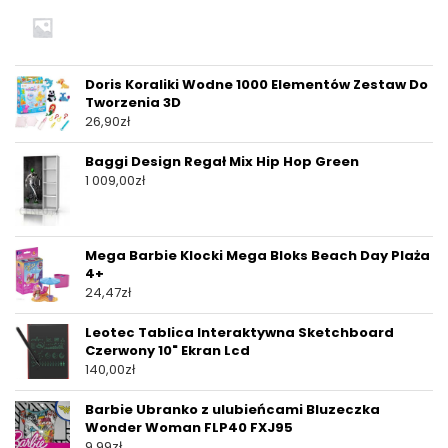
Doris Koraliki Wodne 1000 Elementów Zestaw Do
Tworzenia 3D
26,90
zł
Baggi Design Regał Mix Hip Hop Green
1 009,00
zł
Mega Barbie Klocki Mega Bloks Beach Day Plaża
4+
24,47
zł
Leotec Tablica Interaktywna Sketchboard
Czerwony 10" Ekran Lcd
140,00
zł
Barbie Ubranko z ulubieńcami Bluzeczka
Wonder Woman FLP40 FXJ95
9,99
zł