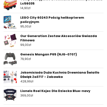
Lc56035
14,90
zł
LEGO City 60243 Pościg helikopterem
policyjnym
95,00
zł
Our Generation Zestaw Akcesoriów Gwiazda
Filmowa
99,00
zł
Genesis Mangan P65 (NJG-0707)
79,90
zł
Jokomisiada Duża Kuchnia Drewniana Światło
Dźwięk Za3717 - Zabawka
428,99
zł
Lionelo Roel Kojec Dla Dziecka Blue-navy
369,00
zł