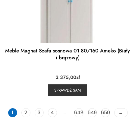
Meble Magnat Szafa sosnowa 01 80/160 Ameko (Biały
i brązowy)
2 375,00
zł
SPRAWDŹ SAM
1
2
3
4
…
648
649
650
→