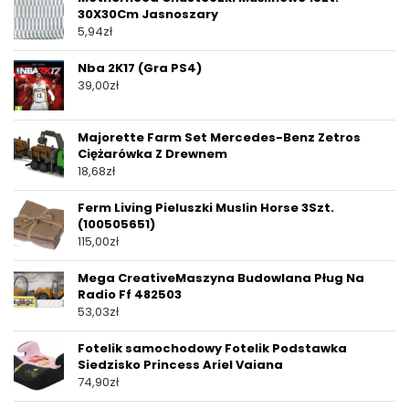
30X30Cm Jasnoszary
5,94
zł
Nba 2K17 (Gra PS4)
39,00
zł
Majorette Farm Set Mercedes-Benz Zetros
Ciężarówka Z Drewnem
18,68
zł
Ferm Living Pieluszki Muslin Horse 3Szt.
(100505651)
115,00
zł
Mega CreativeMaszyna Budowlana Pług Na
Radio Ff 482503
53,03
zł
Fotelik samochodowy Fotelik Podstawka
Siedzisko Princess Ariel Vaiana
74,90
zł