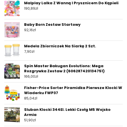
Malplay Lalka Z Wanną I Prysznicem Do Kąpieli
190,89
zł
Baby Born Zestaw Startowy
92,16
zł
Medela Zbiorniczek Na Siarkę 2 Szt.
7,90
zł
Spin Master Bakugan Evolutions: Mega
Rozgrywka Zestaw 2 (606287420134751)
166,00
zł
Fisher-Price Sorter Piramidka Pierwsze Klocki W
Wiaderku FWP37
85,04
zł
Sluban Klocki 344El. Lekki Czołg M5 Wojsko
Armia
51,90
zł