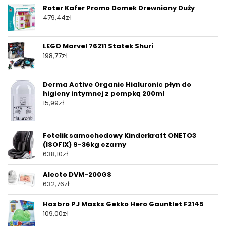
Roter Kafer Promo Domek Drewniany Duży
479,44
zł
LEGO Marvel 76211 Statek Shuri
198,77
zł
Derma Active Organic Hialuronic płyn do
higieny intymnej z pompką 200ml
15,99
zł
Fotelik samochodowy Kinderkraft ONETO3
(ISOFIX) 9-36kg czarny
638,10
zł
Alecto DVM-200GS
632,76
zł
Hasbro PJ Masks Gekko Hero Gauntlet F2145
109,00
zł