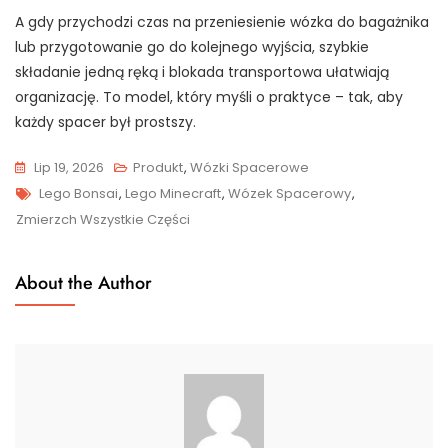
A gdy przychodzi czas na przeniesienie wózka do bagażnika
lub przygotowanie go do kolejnego wyjścia, szybkie
składanie jedną ręką i blokada transportowa ułatwiają
organizację. To model, który myśli o praktyce – tak, aby
każdy spacer był prostszy.
Lip 19, 2026
Produkt
,
Wózki Spacerowe
Tags
Lego Bonsai
,
Lego Minecraft
,
Wózek Spacerowy
,
Zmierzch Wszystkie Części
About the Author