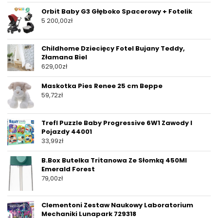
Orbit Baby G3 Głęboko Spacerowy + Fotelik
5 200,00
zł
Childhome Dziecięcy Fotel Bujany Teddy,
Złamana Biel
629,00
zł
Maskotka Pies Renee 25 cm Beppe
59,72
zł
Trefl Puzzle Baby Progressive 6W1 Zawody I
Pojazdy 44001
33,99
zł
B.Box Butelka Tritanowa Ze Słomką 450Ml
Emerald Forest
79,00
zł
Clementoni Zestaw Naukowy Laboratorium
Mechaniki Lunapark 729318