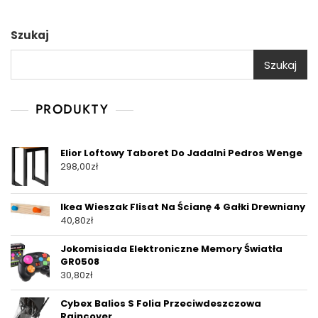
Szukaj
Szukaj
PRODUKTY
Elior Loftowy Taboret Do Jadalni Pedros Wenge
298,00
zł
Ikea Wieszak Flisat Na Ścianę 4 Gałki Drewniany
40,80
zł
Jokomisiada Elektroniczne Memory Światła
GR0508
30,80
zł
Cybex Balios S Folia Przeciwdeszczowa
Raincover