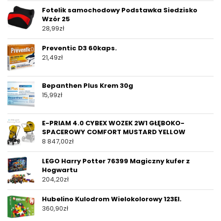
Fotelik samochodowy Podstawka Siedzisko
Wzór 25
28,99
zł
Preventic D3 60kaps.
21,49
zł
Bepanthen Plus Krem 30g
15,99
zł
E-PRIAM 4.0 CYBEX WOZEK 2W1 GŁĘBOKO-
SPACEROWY COMFORT MUSTARD YELLOW
8 847,00
zł
LEGO Harry Potter 76399 Magiczny kufer z
Hogwartu
204,20
zł
Hubelino Kulodrom Wielokolorowy 123El.
360,90
zł