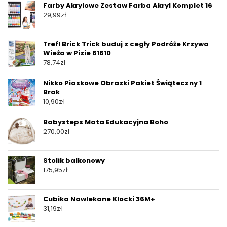
Farby Akrylowe Zestaw Farba Akryl Komplet 16
29,99
zł
Trefl Brick Trick buduj z cegły Podróże Krzywa
Wieża w Pizie 61610
78,74
zł
Nikko Piaskowe Obrazki Pakiet Świąteczny 1
Brak
10,90
zł
Babysteps Mata Edukacyjna Boho
270,00
zł
Stolik balkonowy
175,95
zł
Cubika Nawlekane Klocki 36M+
31,19
zł