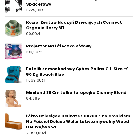
Spacerowy
1 725,00
zł
Koziol Zestaw Naczyń Dziecięcych Connect
Organic Harry 3El.
99,99
zł
Projektor Na Łóżeczko Różowy
109,00
zł
Fotelik samochodowy Cybex Pallas G I-Size ~9-
50 Kg Beach Blue
1 069,00
zł
Miniland 38 Cm Lalka Europejka Ciemny Blond
94,99
zł
Łóżko Dziecięce Delikate 90X200 Z Pojemnikiem
Na Pościel Deluxe Welur Łatwozmywalny Wood
Deluxe/Wood
2 999,00
zł