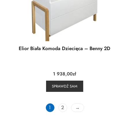
Elior Biała Komoda Dziecięca – Benny 2D
1 938,00
zł
SPRAWDŹ SAM
1
2
→