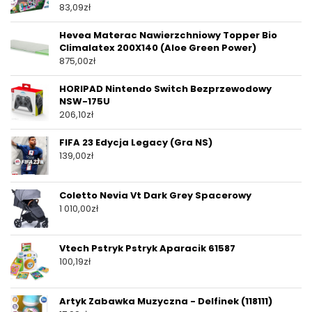
83,09
zł
Hevea Materac Nawierzchniowy Topper Bio
Climalatex 200X140 (Aloe Green Power)
875,00
zł
HORIPAD Nintendo Switch Bezprzewodowy
NSW-175U
206,10
zł
FIFA 23 Edycja Legacy (Gra NS)
139,00
zł
Coletto Nevia Vt Dark Grey Spacerowy
1 010,00
zł
Vtech Pstryk Pstryk Aparacik 61587
100,19
zł
Artyk Zabawka Muzyczna - Delfinek (118111)