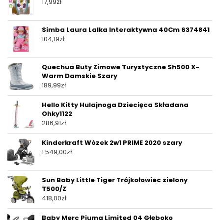
17,99
zł
Simba Laura Lalka Interaktywna 40Cm 6374841
104,19
zł
Quechua Buty Zimowe Turystyczne Sh500 X-
Warm Damskie Szary
189,99
zł
Hello Kitty Hulajnoga Dziecięca Składana
Ohky1122
286,91
zł
Kinderkraft Wózek 2w1 PRIME 2020 szary
1 549,00
zł
Sun Baby Little Tiger Trójkołowiec zielony
T500/Z
418,00
zł
Baby Merc Piuma Limited 04 Głęboko