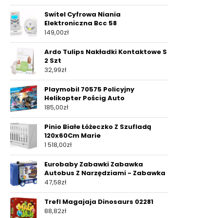
Switel Cyfrowa Niania
Elektroniczna Bcc 58
149,00
zł
Ardo Tulips Nakładki Kontaktowe S
2 Szt
32,99
zł
Playmobil 70575 Policyjny
Helikopter Pościg Auto
185,00
zł
Pinio Białe Łóżeczko Z Szufladą
120x60Cm Marie
1 518,00
zł
Eurobaby Zabawki Zabawka
Autobus Z Narzędziami - Zabawka
47,58
zł
Trefl Magajaja Dinosaurs 02281
88,82
zł