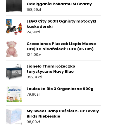
Odciągania Pokarmu M Czarny
158,99
zł
LEGO City 60311 Ognisty motocykl
kaskaderski
24,90
zł
Creaciones Pluszak Llopis Mueve
Orejita Niedźwiedź Tutu (35 Cm)
124,00
zł
Lionelo Thomi Łóżeczko
turystyczne Navy Blue
352,47
zł
Loulouka Bio 3 Organiczne 900g
79,80
zł
My Sweet Baby Pościel 2-Cz Lovely
Birds Niebieskie
96,00
zł