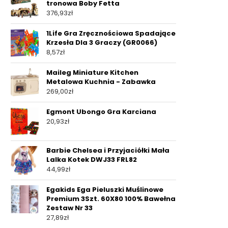
tronowa Boby Fetta
376,93
zł
1Life Gra Zręcznościowa Spadające
Krzesła Dla 3 Graczy (GR0066)
8,57
zł
Maileg Miniature Kitchen
Metalowa Kuchnia - Zabawka
269,00
zł
Egmont Ubongo Gra Karciana
20,93
zł
Barbie Chelsea i Przyjaciółki Mała
Lalka Kotek DWJ33 FRL82
44,99
zł
Egakids Ega Pieluszki Muślinowe
Premium 3Szt. 60X80 100% Bawełna
Zestaw Nr 33
27,89
zł