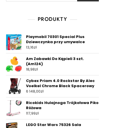
PRODUKTY
Playmobil 70301 Special Plus
Dziewczynka przy umywalce
13,16
zł
Am Zabawki Do Kąpieli 3 szt.
(Am124)
18,98
zł
Cybex Priam 4.0 Rockstar By Alec
Voelkel Chrome Black Spacerowy
6 148,00
zł
Ricokids Hulajnoga Trójkołowa Piko
Różowa
117,99
zł
LEGO Star Wars 75326 Sala