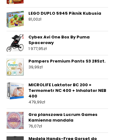
LEGO DUPLO 5945 Piknik Kubusia
81,00
zł
Cybex Avi One Box By Puma
Spacerowy
1 977,95
zł
Pampers Premium Pants S3 28Szt.
39,99
zł
MICROLIFE Laktator BC 200 +
Termometr NC 400 + Inhalator NEB
400
479,99
zł
Gra planszowa Lucrum Games
Kamienna mandala
76,07
zł
Medela Hands-Free Gorset do