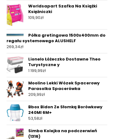
Worldsapart Szafka Na Książki
Księżniczki
109,90
zł
Półka gretingowa 1500x400mm do
regału systemowego ALUSHELF
269,34
zł
Lionelo Łóżeczko Dostawne Theo
Turystyczne y
1 199,99
zł
Moolino Lekki Wózek Spacerowy
Parasolka Spacerówka
209,99
zł
Bbox Bidon Ze Słomką Borówkowy
240Ml 6M+
53,58
zł
Simba Kolejka na podczerwień
(1316)