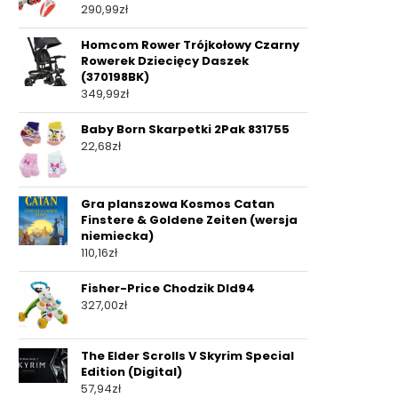
290,99
zł
Homcom Rower Trójkołowy Czarny
Rowerek Dziecięcy Daszek
(370198BK)
349,99
zł
Baby Born Skarpetki 2Pak 831755
22,68
zł
Gra planszowa Kosmos Catan
Finstere & Goldene Zeiten (wersja
niemiecka)
110,16
zł
Fisher-Price Chodzik Dld94
327,00
zł
The Elder Scrolls V Skyrim Special
Edition (Digital)
57,94
zł