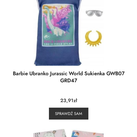
Barbie Ubranko Jurassic World Sukienka GWB07
GRD47
23,91
zł
SPRAWDŹ SAM