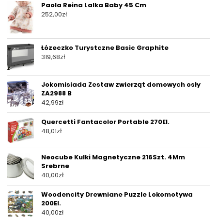
Paola Reina Lalka Baby 45 Cm
252,00
zł
Łózeczko Turystczne Basic Graphite
319,68
zł
Jokomisiada Zestaw zwierząt domowych osły
ZA2988 B
42,99
zł
Quercetti Fantacolor Portable 270El.
48,01
zł
Neocube Kulki Magnetyczne 216Szt. 4Mm
Srebrne
40,00
zł
Woodencity Drewniane Puzzle Lokomotywa
200El.
40,00
zł