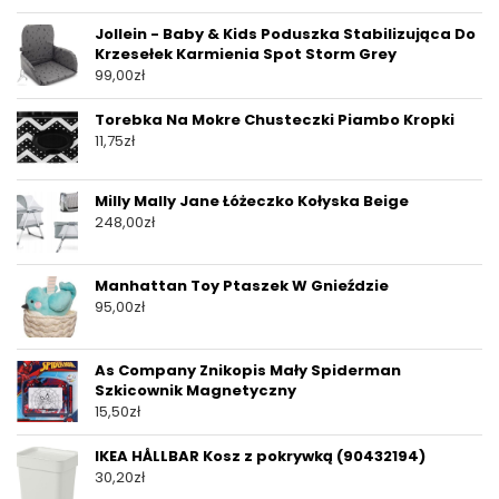
Jollein - Baby & Kids Poduszka Stabilizująca Do
Krzesełek Karmienia Spot Storm Grey
99,00
zł
Torebka Na Mokre Chusteczki Piambo Kropki
11,75
zł
Milly Mally Jane Łóżeczko Kołyska Beige
248,00
zł
Manhattan Toy Ptaszek W Gnieździe
95,00
zł
As Company Znikopis Mały Spiderman
Szkicownik Magnetyczny
15,50
zł
IKEA HÅLLBAR Kosz z pokrywką (90432194)
30,20
zł