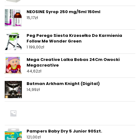
NEOSINE Syrop 250 mg/5ml 150ml
15,17
zł
Peg Perego Siesta Krzesełko Do Karmienia
Follow Me Wonder Green
1 199,00
zł
Mega Creative Lalka Bobas 24Cm Owocki
Megacreative
44,62
zł
Batman Arkham Knight (Digital)
14,99
zł
Pampers Baby Dry 5 Junior 90Szt.
121,00
zł