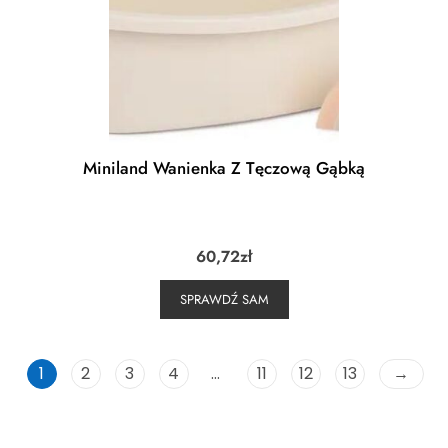
Miniland Wanienka Z Tęczową Gąbką
60,72
zł
SPRAWDŹ SAM
1
2
3
4
…
11
12
13
→