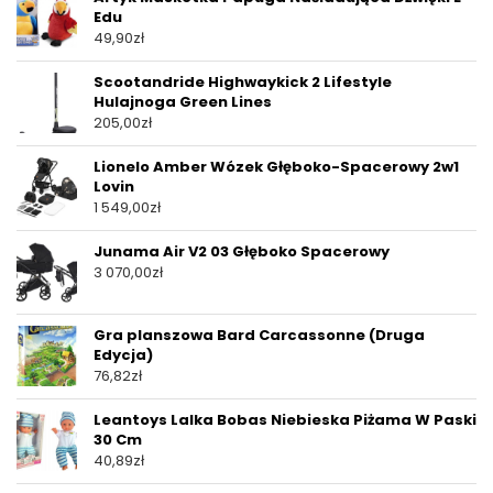
Edu
49,90
zł
Scootandride Highwaykick 2 Lifestyle
Hulajnoga Green Lines
205,00
zł
Lionelo Amber Wózek Głęboko-Spacerowy 2w1
Lovin
1 549,00
zł
Junama Air V2 03 Głęboko Spacerowy
3 070,00
zł
Gra planszowa Bard Carcassonne (Druga
Edycja)
76,82
zł
Leantoys Lalka Bobas Niebieska Piżama W Paski
30 Cm
40,89
zł