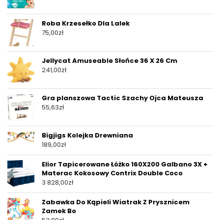
Roba Krzesełko Dla Lalek
75,00
zł
Jellycat Amuseable Słońce 36 X 26 Cm
241,00
zł
Gra planszowa Tactic Szachy Ojca Mateusza
55,63
zł
Bigjigs Kolejka Drewniana
189,00
zł
Elior Tapicerowane Łóżko 160X200 Galbano 3X +
Materac Kokosowy Contrix Double Coco
3 828,00
zł
Zabawka Do Kąpieli Wiatrak Z Prysznicem
Zamek Bo