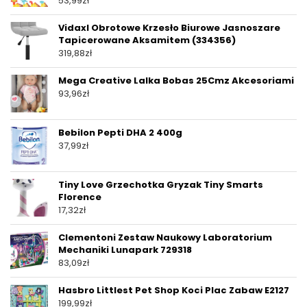
53,99
zł
Vidaxl Obrotowe Krzesło Biurowe Jasnoszare
Tapicerowane Aksamitem (334356)
319,88
zł
Mega Creative Lalka Bobas 25Cmz Akcesoriami
93,96
zł
Bebilon Pepti DHA 2 400g
37,99
zł
Tiny Love Grzechotka Gryzak Tiny Smarts
Florence
17,32
zł
Clementoni Zestaw Naukowy Laboratorium
Mechaniki Lunapark 729318
83,09
zł
Hasbro Littlest Pet Shop Koci Plac Zabaw E2127
199,99
zł