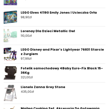
LEGO Elves 41190 Emily Jones I Ucieczka Orła
98,90
zł
Lorenay Dla Dzieci Metallic Owl
110,00
zł
LEGO Disney and Pixar’s Lightyear 76831 Starcie
z Zurgiem
97,99
zł
Fotelik samochodowy 4Baby Euro-Fix Black 15-
36Kg
321,00
zł
Lionelo Zanna Grey Stone
435,00
zł
Maileg Cooking Set, Akcesoria Do Gotowania