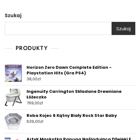
Szukaj
Szukaj
PRODUKTY
Horizon Zero Dawn Complete Edition -
Playstation Hits (Gra PS4)
38,00
zł
Ingenuity Carrington Składane Drewniane
Łóżeczko
769,00
zł
Roba Kojec 6 Kątny Biały Rock Star Baby
639,00
zł
Artyk Maskotka Papuga Naśladująca Dźwięki E