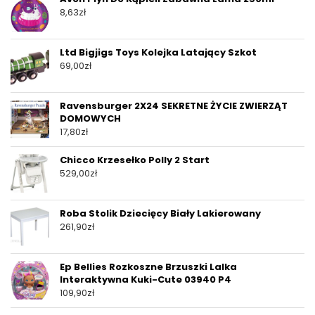
8,63
zł
Ltd Bigjigs Toys Kolejka Latający Szkot
69,00
zł
Ravensburger 2X24 SEKRETNE ŻYCIE ZWIERZĄT
DOMOWYCH
17,80
zł
Chicco Krzesełko Polly 2 Start
529,00
zł
Roba Stolik Dziecięcy Biały Lakierowany
261,90
zł
Ep Bellies Rozkoszne Brzuszki Lalka
Interaktywna Kuki-Cute 03940 P4
109,90
zł