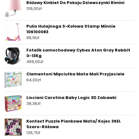
Różowy Kinkiet Do Pokoju Dziewczynki Rimini
139,00
zł
Pulio Hulajnoga 3-Kołowa Stamp Minnie
106100083
98,19
zł
Fotelik samochodowy Cybex Aton Gray Rabbit
0-13Kg
469,00
zł
Clementoni Mięciutka Mata Mali Przyjaciele
64,00
zł
Lisciani Carotina Baby Logic 3D Zabawki
39,36
zł
Kontext Puzzle Piankowe Mata/ Kojec 36El.
Szaro-Różowa
139,71
zł