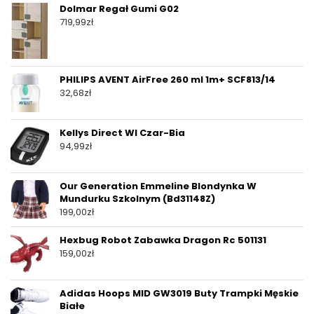
Dolmar Regał Gumi G02
719,99
zł
PHILIPS AVENT AirFree 260 ml 1m+ SCF813/14
32,68
zł
Kellys Direct Wl Czar-Bia
94,99
zł
Our Generation Emmeline Blondynka W
Mundurku Szkolnym (Bd31148Z)
199,00
zł
Hexbug Robot Zabawka Dragon Rc 501131
159,00
zł
Adidas Hoops MID GW3019 Buty Trampki Męskie
Białe