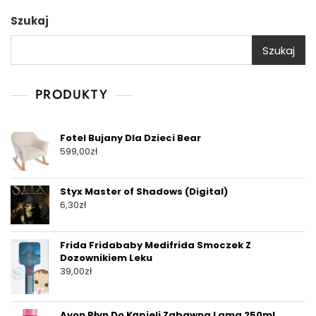
Szukaj
Szukaj
PRODUKTY
Fotel Bujany Dla Dzieci Bear
599,00
zł
Styx Master of Shadows (Digital)
6,30
zł
Frida Fridababy Medifrida Smoczek Z
Dozownikiem Leku
39,00
zł
Avon Płyn Do Kąpieli Zabawna Lama 250ml