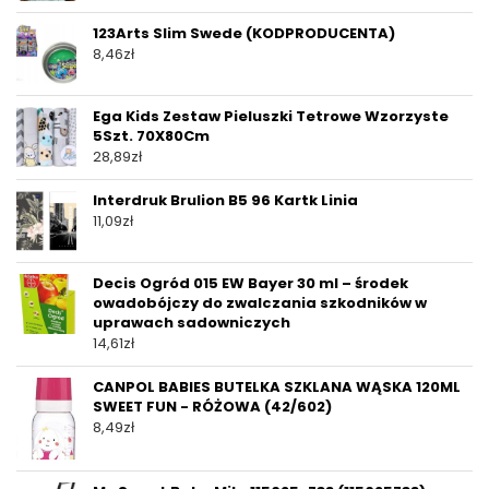
123Arts Slim Swede (KODPRODUCENTA)
8,46
zł
Ega Kids Zestaw Pieluszki Tetrowe Wzorzyste
5Szt. 70X80Cm
28,89
zł
Interdruk Brulion B5 96 Kartk Linia
11,09
zł
Decis Ogród 015 EW Bayer 30 ml – środek
owadobójczy do zwalczania szkodników w
uprawach sadowniczych
14,61
zł
CANPOL BABIES BUTELKA SZKLANA WĄSKA 120ML
SWEET FUN - RÓŻOWA (42/602)
8,49
zł