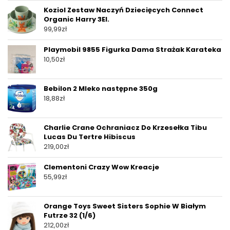
Koziol Zestaw Naczyń Dziecięcych Connect
Organic Harry 3El.
99,99
zł
Playmobil 9855 Figurka Dama Strażak Karateka
10,50
zł
Bebilon 2 Mleko następne 350g
18,88
zł
Charlie Crane Ochraniacz Do Krzesełka Tibu
Lucas Du Tertre Hibiscus
219,00
zł
Clementoni Crazy Wow Kreacje
55,99
zł
Orange Toys Sweet Sisters Sophie W Białym
Futrze 32 (1/6)
212,00
zł