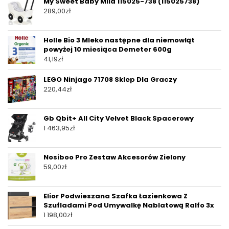
My Sweet Baby Mila 115025-738 (115025738)
289,00
zł
Holle Bio 3 Mleko następne dla niemowląt
powyżej 10 miesiąca Demeter 600g
41,19
zł
LEGO Ninjago 71708 Sklep Dla Graczy
220,44
zł
Gb Qbit+ All City Velvet Black Spacerowy
1 463,95
zł
Nosiboo Pro Zestaw Akcesorów Zielony
59,00
zł
Elior Podwieszana Szafka Łazienkowa Z
Szufladami Pod Umywalkę Nablatową Ralfo 3x
1 198,00
zł