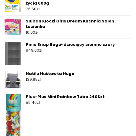
życia 600g
26,50
zł
Sluban Klocki Girls Dream Kuchnia Salon
Łazienka
10,00
zł
Pinio Snap Regał dziecięcy ciemno szary
949,00
zł
Natilu Huśtawka Hugo
139,99
zł
Plus-Plus Mini Rainbow Tuba 240Szt
59,40
zł