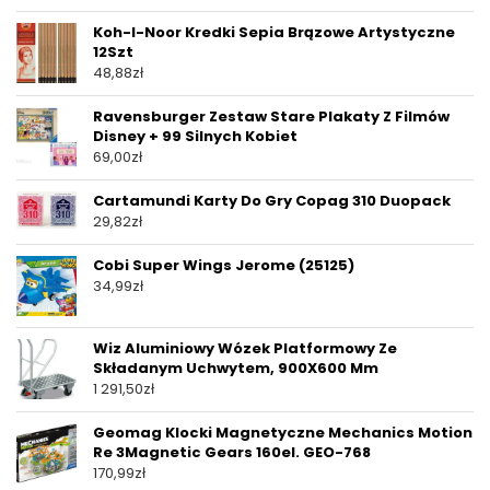
Koh-I-Noor Kredki Sepia Brązowe Artystyczne
12Szt
48,88
zł
Ravensburger Zestaw Stare Plakaty Z Filmów
Disney + 99 Silnych Kobiet
69,00
zł
Cartamundi Karty Do Gry Copag 310 Duopack
29,82
zł
Cobi Super Wings Jerome (25125)
34,99
zł
Wiz Aluminiowy Wózek Platformowy Ze
Składanym Uchwytem, 900X600 Mm
1 291,50
zł
Geomag Klocki Magnetyczne Mechanics Motion
Re 3Magnetic Gears 160el. GEO-768
170,99
zł