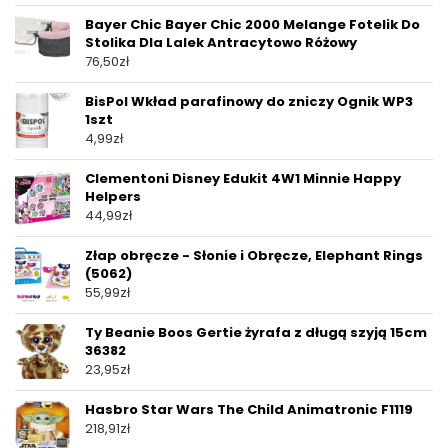
Bayer Chic Bayer Chic 2000 Melange Fotelik Do
Stolika Dla Lalek Antracytowo Różowy
76,50
zł
BisPol Wkład parafinowy do zniczy Ognik WP3
1szt
4,99
zł
Clementoni Disney Edukit 4W1 Minnie Happy
Helpers
44,99
zł
Złap obręcze - Słonie i Obręcze, Elephant Rings
(5062)
55,99
zł
Ty Beanie Boos Gertie żyrafa z długą szyją 15cm
36382
23,95
zł
Hasbro Star Wars The Child Animatronic F1119
218,91
zł