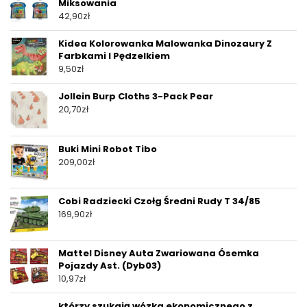
Miksowania
42,90
zł
Kidea Kolorowanka Malowanka Dinozaury Z
Farbkami I Pędzelkiem
9,50
zł
Jollein Burp Cloths 3-Pack Pear
20,70
zł
Buki Mini Robot Tibo
209,00
zł
Cobi Radziecki Czołg Średni Rudy T 34/85
169,90
zł
Mattel Disney Auta Zwariowana Ósemka
Pojazdy Ast. (Dyb03)
10,97
zł
którzy szukają wózka ekonomicznego z