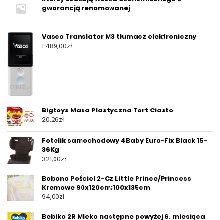
gwarancją renomowanej
Vasco Translator M3 tłumacz elektroniczny
1 489,00
zł
Bigtoys Masa Plastyczna Tort Ciasto
20,26
zł
Fotelik samochodowy 4Baby Euro-Fix Black 15-
36Kg
321,00
zł
Bobono Pościel 2-Cz Little Prince/Princess
Kremowe 90x120cm;100x135cm
94,00
zł
Bebiko 2R Mleko następne powyżej 6. miesiąca