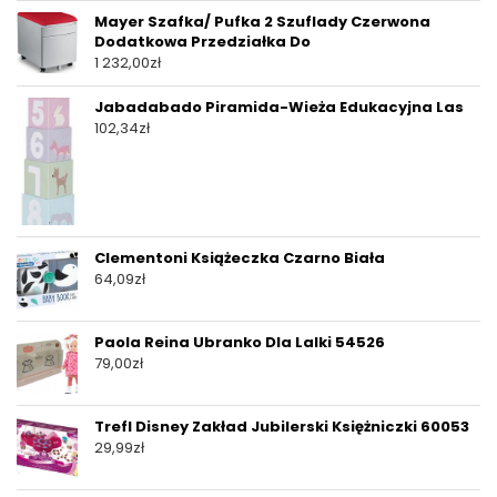
Mayer Szafka/ Pufka 2 Szuflady Czerwona
Dodatkowa Przedziałka Do
1 232,00
zł
Jabadabado Piramida-Wieża Edukacyjna Las
102,34
zł
Clementoni Książeczka Czarno Biała
64,09
zł
Paola Reina Ubranko Dla Lalki 54526
79,00
zł
Trefl Disney Zakład Jubilerski Księżniczki 60053
29,99
zł