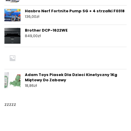
Hasbro Nerf Fortnite Pump SG + 4 strzałki F0318
136,00
zł
Brother DCP-1622WE
849,00
zł
Adam Toys Piasek Dla Dzieci Kinetyczny 1Kg
Miętowy Do Zabawy
18,86
zł
zzzzz