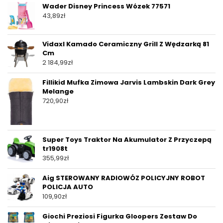
Wader Disney Princess Wózek 77571
43,89
zł
Vidaxl Kamado Ceramiczny Grill Z Wędzarką 81
Cm
2 184,99
zł
Fillikid Mufka Zimowa Jarvis Lambskin Dark Grey
Melange
720,90
zł
Super Toys Traktor Na Akumulator Z Przyczepą
tr1908t
355,99
zł
Aig STEROWANY RADIOWÓZ POLICYJNY ROBOT
POLICJA AUTO
109,90
zł
Giochi Preziosi Figurka Gloopers Zestaw Do