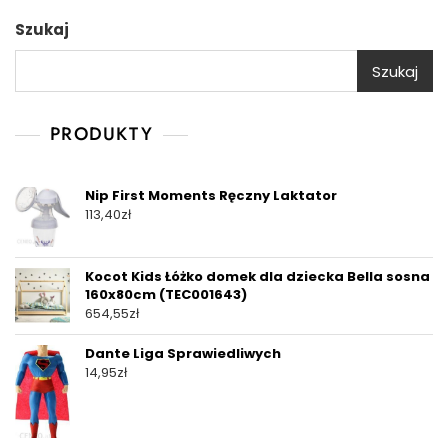
Szukaj
Szukaj
PRODUKTY
Nip First Moments Ręczny Laktator
113,40
zł
Kocot Kids Łóżko domek dla dziecka Bella sosna
160x80cm (TEC001643)
654,55
zł
Dante Liga Sprawiedliwych
14,95
zł