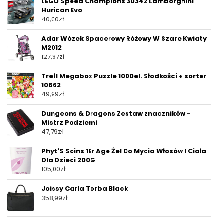
LEGO Speed Champions 30342 Lamborghini
Hurican Evo
40,00
zł
Adar Wózek Spacerowy Różowy W Szare Kwiaty
M2012
127,97
zł
Trefl Megabox Puzzle 1000el. Słodkości + sorter
10662
49,99
zł
Dungeons & Dragons Zestaw znaczników -
Mistrz Podziemi
47,79
zł
Phyt'S Soins 1Er Age Żel Do Mycia Włosów I Ciała
Dla Dzieci 200G
105,00
zł
Joissy Carla Torba Black
358,99
zł