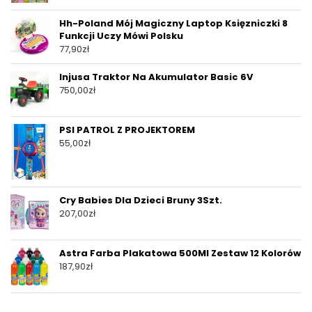
Hh-Poland Mój Magiczny Laptop Księzniczki 8
Funkcji Uczy Mówi Polsku
77,90
zł
Injusa Traktor Na Akumulator Basic 6V
750,00
zł
PSI PATROL Z PROJEKTOREM
55,00
zł
Cry Babies Dla Dzieci Bruny 3Szt.
207,00
zł
Astra Farba Plakatowa 500Ml Zestaw 12 Kolorów
187,90
zł