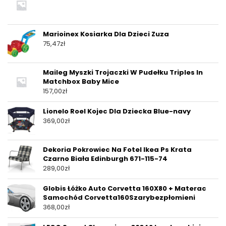
Marioinex Kosiarka Dla Dzieci Zuza
75,47
zł
Maileg Myszki Trojaczki W Pudełku Triples In
Matchbox Baby Mice
157,00
zł
Lionelo Roel Kojec Dla Dziecka Blue-navy
369,00
zł
Dekoria Pokrowiec Na Fotel Ikea Ps Krata
Czarno Biała Edinburgh 671-115-74
289,00
zł
Globis Łóżko Auto Corvetta 160X80 + Materac
Samochód Corvetta160Szarybezpłomieni
368,00
zł