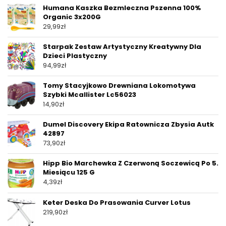
Humana Kaszka Bezmleczna Pszenna 100%
Organic 3x200G
29,99
zł
Starpak Zestaw Artystyczny Kreatywny Dla
Dzieci Plastyczny
94,99
zł
Tomy Stacyjkowo Drewniana Lokomotywa
Szybki Mcallister Lc56023
14,90
zł
Dumel Discovery Ekipa Ratownicza Zbysia Autk
42897
73,90
zł
Hipp Bio Marchewka Z Czerwoną Soczewicą Po 5.
Miesiącu 125 G
4,39
zł
Keter Deska Do Prasowania Curver Lotus
219,90
zł