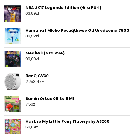
NBA 2K17 Legends Edition (Gra PS4)
63,89
zł
Humana 1 Mleko Początkowe Od Urodzenia 750G
39,52
zł
MediEvil (Gra PS4)
99,00
zł
BenQ GV30
2 753,47
zł
Sumin Ortus 05 Sc 5 Ml
7,50
zł
Hasbro My Little Pony Fluteryshy A8206
59,04
zł