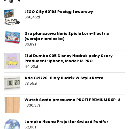
LEGO City 60198 Pociąg towarowy
666,45
zł
Gra planszowa Noris Spiele Lern-Electric
(wersja niemiecka)
86,89
zł
Etui Dumbo 005 Disney Nadruk pełny Szary
Producent: Iphone, Model: 13 PRO
44,00
zł
Ade Ck1720-Biały Budzik W Stylu Retro
73,55
zł
Wuteh Szafa przesuwna PROFI PREMIUM RXP-8
1 330,37
zł
Lampka Nocna Projektor Gwiazd Renifer
52,00
zł