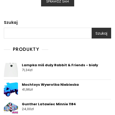
SPRAWDŹ SAM
Szukaj
Szukaj
PRODUKTY
Lampka miś duży Rabbit & Friends - biały
71,34
zł
Mochtoys Wywrotka Niebieska
41,96
zł
Gunther Latawiec Minnie 1184
24,00
zł