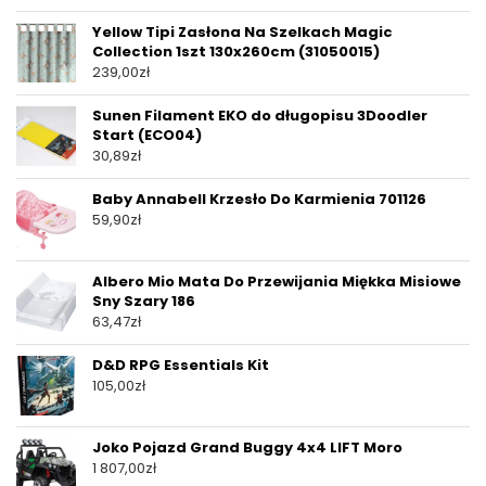
Yellow Tipi Zasłona Na Szelkach Magic
Collection 1szt 130x260cm (31050015)
239,00
zł
Sunen Filament EKO do długopisu 3Doodler
Start (ECO04)
30,89
zł
Baby Annabell Krzesło Do Karmienia 701126
59,90
zł
Albero Mio Mata Do Przewijania Miękka Misiowe
Sny Szary 186
63,47
zł
D&D RPG Essentials Kit
105,00
zł
Joko Pojazd Grand Buggy 4x4 LIFT Moro
1 807,00
zł