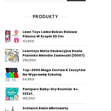
PRODUKTY
Lean Toys Lalka Bobas Różowa
Piżama W Kropki 30 Cm
43,80
zł
Leantoys Mata Edukacyjna Koala
Pianinko Melodie Zawieszki (10007)
290,59
zł
Top-2000 Mega Zestaw 6 Zeszytów
Na Wyprawkę Szkolną
64,99
zł
Pampers Baby-Dry Rozmiar 4+,
32Szt.
166,00
zł
Schleich Rekin Młotowaty