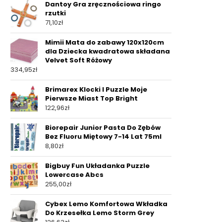
Dantoy Gra zręcznościowa ringo
rzutki
71,10
zł
Mimii Mata do zabawy 120x120cm
dla Dziecka kwadratowa składana
Velvet Soft Różowy
334,95
zł
Brimarex Klocki I Puzzle Moje
Pierwsze Miast Top Bright
122,96
zł
Biorepair Junior Pasta Do Zębów
Bez Fluoru Miętowy 7-14 Lat 75ml
8,80
zł
Bigbuy Fun Układanka Puzzle
Lowercase Abcs
255,00
zł
Cybex Lemo Komfortowa Wkładka
Do Krzesełka Lemo Storm Grey