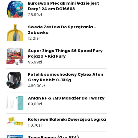
Euroswan Plecak mini Gdzie jest
Dory? 24 cm DO16603
28,90
zł
Swede Zestaw Do Sprzątania -
Zabawka
12,21
zł
Super Zings Things S6 Speed Fury
Pojazd + Kid Fury
95,99
zł
Fotelik samochodowy Cybex Aton
Gray Rabbit 0-13Kg
469,00
zł
Anlan RF & EMS Masażer Do Twarzy
89,00
zł
Kolorowe Baloniki Zwierzęca Logika
110,70
zł
Snow Runner (Gra PS4)