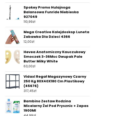
Spokey Promo Hulajnoga
Balansowa Funride Niebieska
927049
110,99
zł
Mega Creative Kalejdoskop Luneta
Zabawka Dla Dzieci 4366
12,00
zł
Hevea Anatomiczny Kauczukowy
Smoczek 3-36Msc Dwupak Pale
Butter Milky White
63,00
zł
Vidaxl Regał Magazynowy Czarny
250 Kg 80X40X180 Cm Plastikowy
(45676)
317,45
zł
Bambino Zestaw Rodzina
Micelarny Żel Pod Prysznic + Zapas
1900Ml
44,99
zł