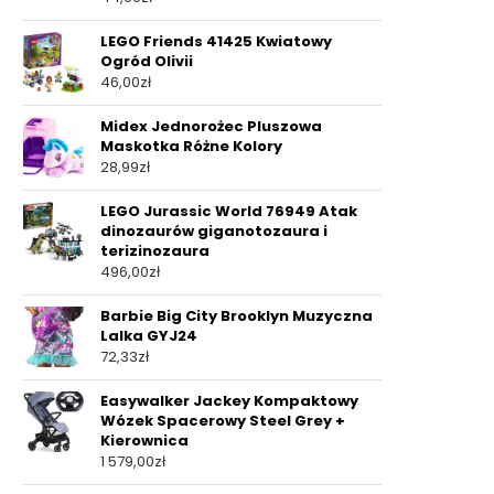
LEGO Friends 41425 Kwiatowy
Ogród Olivii
46,00
zł
Midex Jednorożec Pluszowa
Maskotka Różne Kolory
28,99
zł
LEGO Jurassic World 76949 Atak
dinozaurów giganotozaura i
terizinozaura
496,00
zł
Barbie Big City Brooklyn Muzyczna
Lalka GYJ24
72,33
zł
Easywalker Jackey Kompaktowy
Wózek Spacerowy Steel Grey +
Kierownica
1 579,00
zł