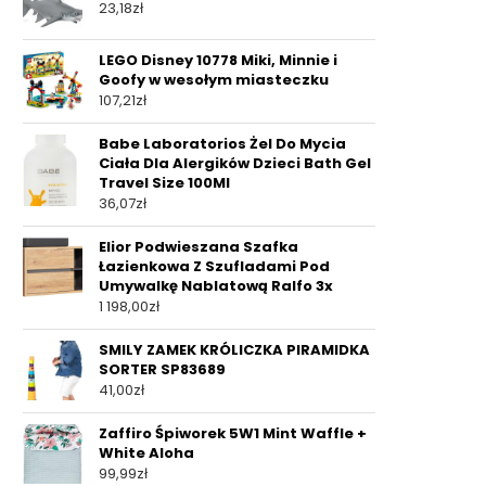
23,18
zł
LEGO Disney 10778 Miki, Minnie i
Goofy w wesołym miasteczku
107,21
zł
Babe Laboratorios Żel Do Mycia
Ciała Dla Alergików Dzieci Bath Gel
Travel Size 100Ml
36,07
zł
Elior Podwieszana Szafka
Łazienkowa Z Szufladami Pod
Umywalkę Nablatową Ralfo 3x
1 198,00
zł
SMILY ZAMEK KRÓLICZKA PIRAMIDKA
SORTER SP83689
41,00
zł
Zaffiro Śpiworek 5W1 Mint Waffle +
White Aloha
99,99
zł