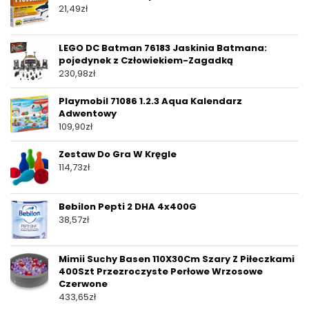
21,49
zł
LEGO DC Batman 76183 Jaskinia Batmana:
pojedynek z Człowiekiem-Zagadką
230,98
zł
Playmobil 71086 1.2.3 Aqua Kalendarz
Adwentowy
109,90
zł
Zestaw Do Gra W Kręgle
114,73
zł
Bebilon Pepti 2 DHA 4x400G
38,57
zł
Mimii Suchy Basen 110X30Cm Szary Z Piłeczkami
400Szt Przezroczyste Perłowe Wrzosowe
Czerwone
433,65
zł