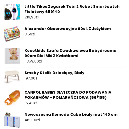
Little Tikes Zegarek Tobi 2 Robot Smartwatch
Fioletowy 659140
219,90
zł
Alexander Obserwacyjne 60el. Z Jeżykiem
8,59
zł
Kocotkids Szafa Dwudrzwiowa Babydreams
90cm Biel Miś Z Kwiatkami
1 359,00
zł
Smoby Stolik Dziecięcy, Biały
197,00
zł
CANPOL BABIES SIATECZKA DO PODAWANIA
POKARMÓW - POMARAŃCZOWA (56/105)
15,49
zł
Nowoczesna Komoda Cube biały mat 140 cm
469,00
zł