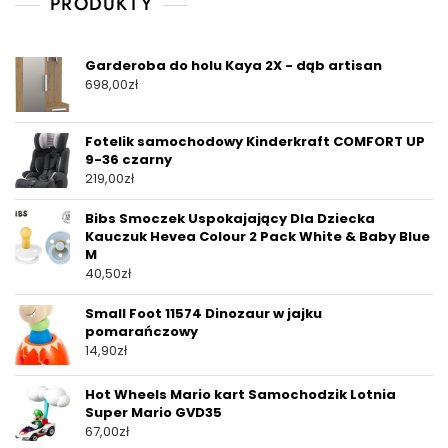
PRODUKTY
Garderoba do holu Kaya 2X - dąb artisan
698,00
zł
Fotelik samochodowy Kinderkraft COMFORT UP
9-36 czarny
219,00
zł
Bibs Smoczek Uspokajający Dla Dziecka
Kauczuk Hevea Colour 2 Pack White & Baby Blue
M
40,50
zł
Small Foot 11574 Dinozaur w jajku
pomarańczowy
14,90
zł
Hot Wheels Mario kart Samochodzik Lotnia
Super Mario GVD35
67,00
zł