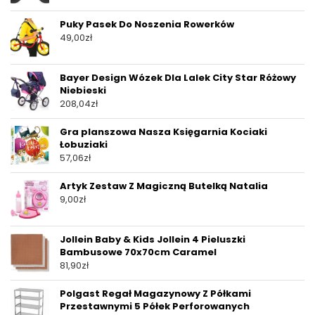
Puky Pasek Do Noszenia Rowerków
49,00
zł
Bayer Design Wózek Dla Lalek City Star Różowy
Niebieski
208,04
zł
Gra planszowa Nasza Księgarnia Kociaki
Łobuziaki
57,06
zł
Artyk Zestaw Z Magiczną Butelką Natalia
9,00
zł
Jollein Baby & Kids Jollein 4 Pieluszki
Bambusowe 70x70cm Caramel
81,90
zł
Polgast Regał Magazynowy Z Półkami
Przestawnymi 5 Półek Perforowanych