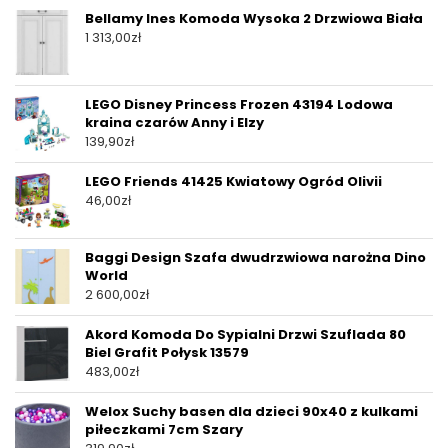
Bellamy Ines Komoda Wysoka 2 Drzwiowa Biała
1 313,00
zł
LEGO Disney Princess Frozen 43194 Lodowa
kraina czarów Anny i Elzy
139,90
zł
LEGO Friends 41425 Kwiatowy Ogród Olivii
46,00
zł
Baggi Design Szafa dwudrzwiowa narożna Dino
World
2 600,00
zł
Akord Komoda Do Sypialni Drzwi Szuflada 80
Biel Grafit Połysk 13579
483,00
zł
Welox Suchy basen dla dzieci 90x40 z kulkami
piłeczkami 7cm Szary