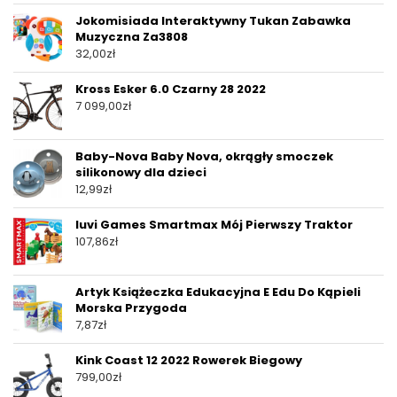
Jokomisiada Interaktywny Tukan Zabawka
Muzyczna Za3808
32,00
zł
Kross Esker 6.0 Czarny 28 2022
7 099,00
zł
Baby-Nova Baby Nova, okrągły smoczek
silikonowy dla dzieci
12,99
zł
Iuvi Games Smartmax Mój Pierwszy Traktor
107,86
zł
Artyk Książeczka Edukacyjna E Edu Do Kąpieli
Morska Przygoda
7,87
zł
Kink Coast 12 2022 Rowerek Biegowy
799,00
zł