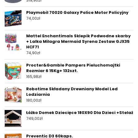
319,90
zł
Playmobil 70020 Galaxy Police Motor Policyjny
74,00
zł
Mattel Enchantimals Sklepik Podwodne skarby
+ Lalka Milagra Mermaid Syrena Zestaw GJX35
HCF71
74,90
zł
Procter&Gamble Pampers Pieluchomajtki
Rozmiar 6 15Kg+ 132szt.
165,98
zł
Robotime Składany Drewniany Model Led
Lodziarnia
180,00
zł
Łóżko Domek Dziecięce 180X90 Dla Dzieci +Stelaż
749,00
zł
Preventic D3 60kaps.