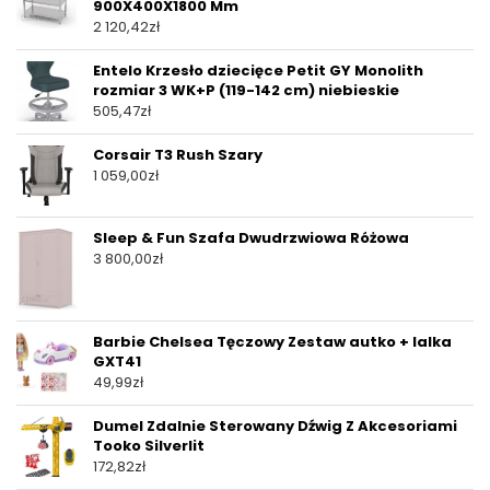
900X400X1800 Mm
2 120,42
zł
Entelo Krzesło dziecięce Petit GY Monolith
rozmiar 3 WK+P (119-142 cm) niebieskie
505,47
zł
Corsair T3 Rush Szary
1 059,00
zł
Sleep & Fun Szafa Dwudrzwiowa Różowa
3 800,00
zł
Barbie Chelsea Tęczowy Zestaw autko + lalka
GXT41
49,99
zł
Dumel Zdalnie Sterowany Dźwig Z Akcesoriami
Tooko Silverlit
172,82
zł