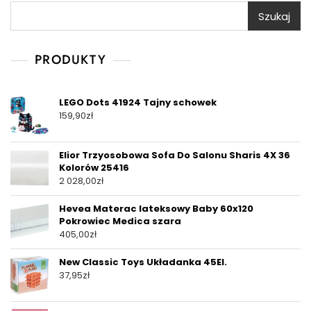
Szukaj
PRODUKTY
LEGO Dots 41924 Tajny schowek
159,90
zł
Elior Trzyosobowa Sofa Do Salonu Sharis 4X 36
Kolorów 25416
2 028,00
zł
Hevea Materac lateksowy Baby 60x120
Pokrowiec Medica szara
405,00
zł
New Classic Toys Układanka 45El.
37,95
zł