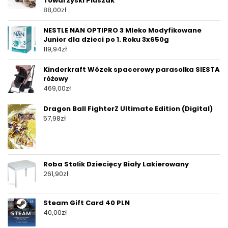
Towarzyski Pluszak
88,00
zł
NESTLE NAN OPTIPRO 3 Mleko Modyfikowane
Junior dla dzieci po 1. Roku 3x650g
119,94
zł
Kinderkraft Wózek spacerowy parasolka SIESTA
różowy
469,00
zł
Dragon Ball FighterZ Ultimate Edition (Digital)
57,98
zł
Roba Stolik Dziecięcy Biały Lakierowany
261,90
zł
Steam Gift Card 40 PLN
40,00
zł