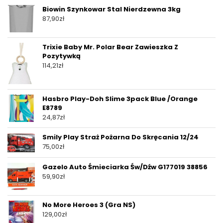
Biowin Szynkowar Stal Nierdzewna 3kg
87,90
zł
Trixie Baby Mr. Polar Bear Zawieszka Z
Pozytywką
114,21
zł
Hasbro Play-Doh Slime 3pack Blue /Orange
E8789
24,87
zł
Smily Play Straż Pożarna Do Skręcania 12/24
75,00
zł
Gazelo Auto Śmieciarka Św/Dźw G177019 38856
59,90
zł
No More Heroes 3 (Gra NS)
129,00
zł