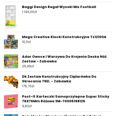
Baggi Design Regał Wysoki Mix Football
1 149,00
zł
Mega Creative Klocki Konstrukcyjne Ts12100A
10,11
zł
Adar Owoce I Warzywa Do Krojenia Deska Nóż
Zestaw - Zabawka
25,99
zł
Dk Zestaw Konstrukcyjny Ciężarówka Do
Skrecania 79El. - Zabawka
175,70
zł
Post-It Karteczki Samoprzylepne Super Sticky
76X76Mm Różowe 3M-70005198125
9,83
zł