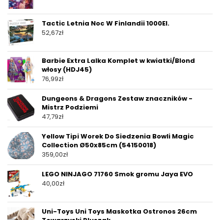
Tactic Letnia Noc W Finlandii 1000El.
52,67
zł
Barbie Extra Lalka Komplet w kwiatki/Blond
włosy (HDJ45)
76,99
zł
Dungeons & Dragons Zestaw znaczników -
Mistrz Podziemi
47,79
zł
Yellow Tipi Worek Do Siedzenia Bowli Magic
Collection Ø50x85cm (54150018)
359,00
zł
LEGO NINJAGO 71760 Smok gromu Jaya EVO
40,00
zł
Uni-Toys Uni Toys Maskotka Ostronos 26cm