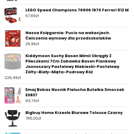
LEGO Speed Champions 76906 1970 Ferrari 512 M
67,69
zł
Nasza Księgarnia: Pucio na wakacjach.
Ćwiczenia wymowy dla przedszkolaków
26,96
zł
Kiddymoon Suchy Basen Mimii Okrągły Z
Piłeczkami 7Cm Zabawka Basen Piankowy
Jasnoszary Pastelowy Niebieski-Pastelowy
Żółty-Biały-Mięta-Pudrowy Róż
229,49
zł
Emaj Bobas Nocnik Pielucha Butelka Smoczek
E0837
93,74
zł
Bigbuy Home Krzesło Biurowe Tolouse Czarny
765,00
zł