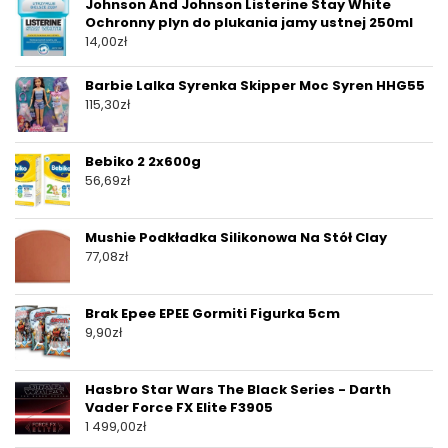
Johnson And Johnson Listerine Stay White
Ochronny plyn do plukania jamy ustnej 250ml
14,00
zł
Barbie Lalka Syrenka Skipper Moc Syren HHG55
115,30
zł
Bebiko 2 2x600g
56,69
zł
Mushie Podkładka Silikonowa Na Stół Clay
77,08
zł
Brak Epee EPEE Gormiti Figurka 5cm
9,90
zł
Hasbro Star Wars The Black Series - Darth
Vader Force FX Elite F3905
1 499,00
zł