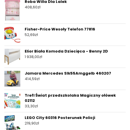
Roba Willa Dla Lalek
408,60
zł
Fisher-Price Wesoły Telefon 77816
52,69
zł
Elior Biała Komoda Dziecięca - Benny 2D
1 938,00
zł
Jamara Mercedes Slk55Amggelb 460207
414,59
zł
Trefl Świat przedszkolaka Magiczny ołówek
02112
33,30
zł
LEGO City 60316 Posterunek Policji
219,90
zł