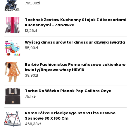
795,00
zł
Technok Zestaw Kuchenny Stojak Z Akcesoriami
Kuchennymi - Zabawka
13,26
zł
Wyścig dinozaurów tor dinozaur dźwięki światła
55,99
zł
Barbie Fashionistas Pomarańczowa sukienka w
kwiaty/Brązowe włosy HBV16
39,90
zł
Torba Do Wózka Plecak Pop Colibro Onyx
75,17
zł
Rama Łóżka Dziecięcego Szara Lite Drewno
Sosnowe 80 X 160 Cm
466,38
zł