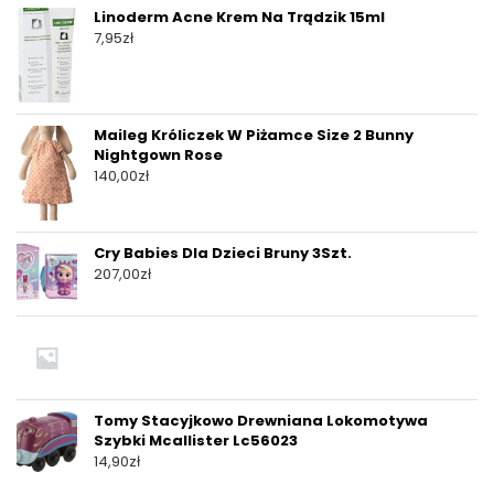
Linoderm Acne Krem Na Trądzik 15ml
7,95
zł
Maileg Króliczek W Piżamce Size 2 Bunny
Nightgown Rose
140,00
zł
Cry Babies Dla Dzieci Bruny 3Szt.
207,00
zł
Tomy Stacyjkowo Drewniana Lokomotywa
Szybki Mcallister Lc56023
14,90
zł