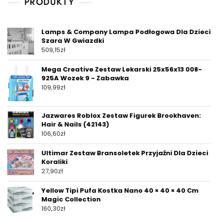
PRODUKTY
Lamps & Company Lampa Podłogowa Dla Dzieci
Szara W Gwiazdki
509,15
zł
Mega Creative Zestaw Lekarski 25x56x13 008-
925A Wozek 9 - Zabawka
109,99
zł
Jazwares Roblox Zestaw Figurek Brookhaven:
Hair & Nails (42143)
106,60
zł
Ultimar Zestaw Bransoletek Przyjaźni Dla Dzieci
Koraliki
27,90
zł
Yellow Tipi Pufa Kostka Nano 40 × 40 × 40 Cm
Magic Collection
160,30
zł