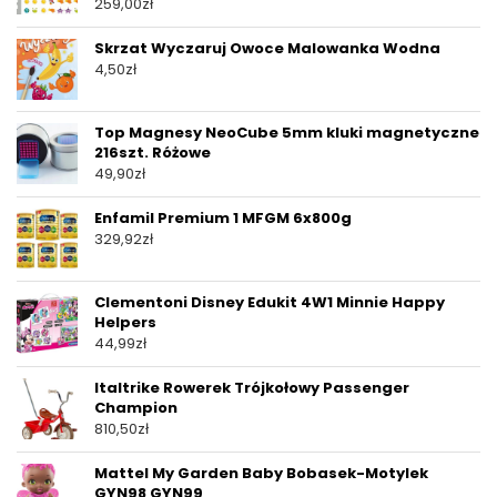
259,00
zł
Skrzat Wyczaruj Owoce Malowanka Wodna
4,50
zł
Top Magnesy NeoCube 5mm kluki magnetyczne
216szt. Różowe
49,90
zł
Enfamil Premium 1 MFGM 6x800g
329,92
zł
Clementoni Disney Edukit 4W1 Minnie Happy
Helpers
44,99
zł
Italtrike Rowerek Trójkołowy Passenger
Champion
810,50
zł
Mattel My Garden Baby Bobasek-Motylek
GYN98 GYN99