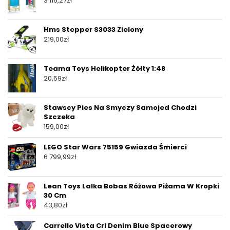
3 116,27
zł
Hms Stepper S3033 Zielony
219,00
zł
Teama Toys Helikopter Żółty 1:48
20,59
zł
Stawscy Pies Na Smyczy Samojed Chodzi
Szczeka
159,00
zł
LEGO Star Wars 75159 Gwiazda Śmierci
6 799,99
zł
Lean Toys Lalka Bobas Różowa Piżama W Kropki
30 Cm
43,80
zł
Carrello Vista Crl Denim Blue Spacerowy