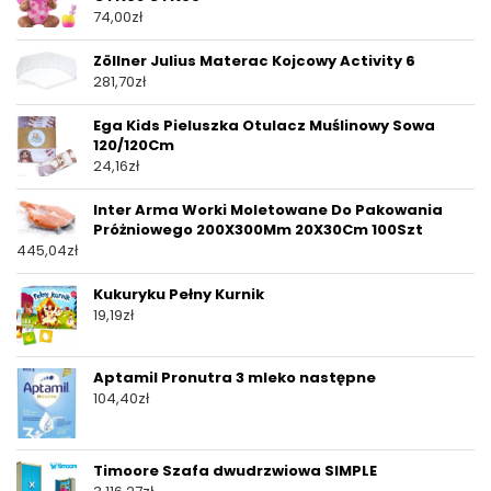
74,00
zł
Zöllner Julius Materac Kojcowy Activity 6
281,70
zł
Ega Kids Pieluszka Otulacz Muślinowy Sowa
120/120Cm
24,16
zł
Inter Arma Worki Moletowane Do Pakowania
Próżniowego 200X300Mm 20X30Cm 100Szt
445,04
zł
Kukuryku Pełny Kurnik
19,19
zł
Aptamil Pronutra 3 mleko następne
104,40
zł
Timoore Szafa dwudrzwiowa SIMPLE