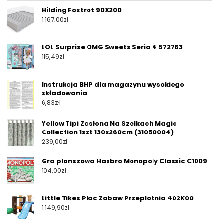
Hilding Foxtrot 90X200
1 167,00
zł
LOL Surprise OMG Sweets Seria 4 572763
115,49
zł
Instrukcja BHP dla magazynu wysokiego
składowania
6,83
zł
Yellow Tipi Zasłona Na Szelkach Magic
Collection 1szt 130x260cm (31050004)
239,00
zł
Gra planszowa Hasbro Monopoly Classic C1009
104,00
zł
Little Tikes Plac Zabaw Przeplotnia 402K00
1 149,90
zł