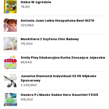
Haba W ogrodzie
79,11
zł
Antonio Juan Lalka Hiszpańska Beni 16279
323,98
zł
Moskitiera Z Szyfonu Chic Beżowy
175,00
zł
Smily Play Edukacyjna Kurka Znosząca Jajeczka
89,84
zł
Junama Diamond Indyvidual V2 05 Głęboko
Spacerowy
3 249,99
zł
Hasbro PJ Masks Gekko Hero Gauntlet F2145
109,00
zł