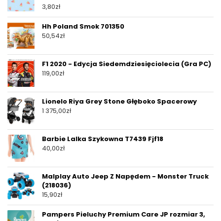
3,80
zł
Hh Poland Smok 701350
50,54
zł
F1 2020 - Edycja Siedemdziesięciolecia (Gra PC)
119,00
zł
Lionelo Riya Grey Stone Głęboko Spacerowy
1 375,00
zł
Barbie Lalka Szykowna T7439 Fjf18
40,00
zł
Malplay Auto Jeep Z Napędem - Monster Truck
(218036)
15,90
zł
Pampers Pieluchy Premium Care JP rozmiar 3,