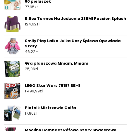
80 pieluszek
77,95
zł
B.Box Termos Na Jedzenie 335Ml Passion Splash
124,62
zł
Smily Play Lalka Julka Uczy Śpiewa Opowiada
Szary
46,22
zł
Gra planszowa Mniam, Mniam
25,06
zł
LEGO Star Wars 75187 BB-8
1 499,99
zł
Piatnik Mistrzowie Golfa
17,80
zł
Moolino Compact Różowo Szary Spacerowy