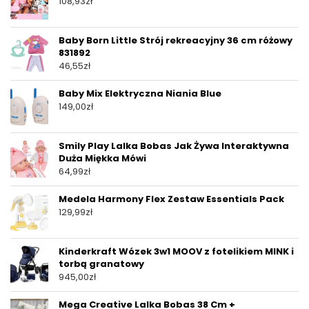
108,93
zł
Baby Born Little Strój rekreacyjny 36 cm różowy
831892
46,55
zł
Baby Mix Elektryczna Niania Blue
149,00
zł
Smily Play Lalka Bobas Jak Żywa Interaktywna
Duża Miękka Mówi
64,99
zł
Medela Harmony Flex Zestaw Essentials Pack
129,99
zł
Kinderkraft Wózek 3w1 MOOV z fotelikiem MINK i
torbą granatowy
945,00
zł
Mega Creative Lalka Bobas 38 Cm +