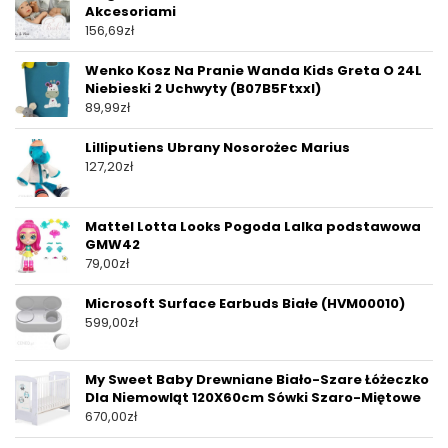
Akcesoriami
156,69
zł
Wenko Kosz Na Pranie Wanda Kids Greta O 24L
Niebieski 2 Uchwyty (B07B5Ftxxl)
89,99
zł
Lilliputiens Ubrany Nosorożec Marius
127,20
zł
Mattel Lotta Looks Pogoda Lalka podstawowa
GMW42
79,00
zł
Microsoft Surface Earbuds Białe (HVM00010)
599,00
zł
My Sweet Baby Drewniane Biało-Szare Łóżeczko
Dla Niemowląt 120X60cm Sówki Szaro-Miętowe
670,00
zł