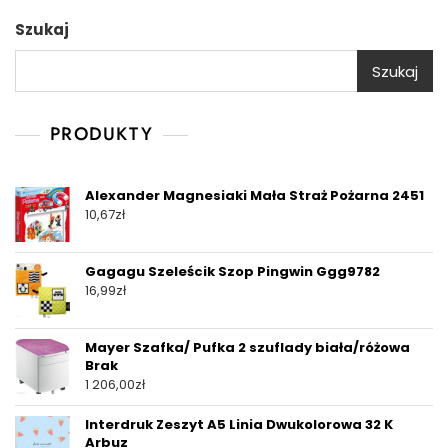
Szukaj
Szukaj
PRODUKTY
Alexander Magnesiaki Mała Straż Pożarna 2451
10,67
zł
Gagagu Szeleścik Szop Pingwin Ggg9782
16,99
zł
Mayer Szafka/ Pufka 2 szuflady biała/różowa
Brak
1 206,00
zł
Interdruk Zeszyt A5 Linia Dwukolorowa 32 K
Arbuz