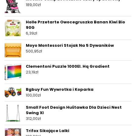
189,00
zł
Holle Przetarte Owocegruszka Banan Kiwi Bio
90G
6,39
zł
Moyo Montessori Stojak Na 5 Dywaników
500,95
zł
Clementoni Puzzle 1000El. Hq Gradient
23,19
zł
Bgbuy Fun Wywrotka i Koparka
100,00
zł
Small Foot Design Huśtawka Dla Dzieci Nest
Swing Xl
312,00
zł
Trifox Sikające Lalki