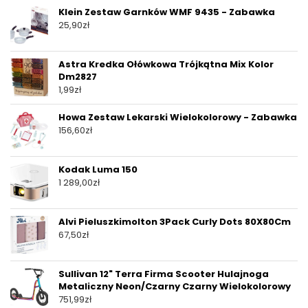
Klein Zestaw Garnków WMF 9435 - Zabawka
25,90
zł
Astra Kredka Ołówkowa Trójkątna Mix Kolor
Dm2827
1,99
zł
Howa Zestaw Lekarski Wielokolorowy - Zabawka
156,60
zł
Kodak Luma 150
1 289,00
zł
Alvi Pieluszkimolton 3Pack Curly Dots 80X80Cm
67,50
zł
Sullivan 12" Terra Firma Scooter Hulajnoga
Metaliczny Neon/Czarny Czarny Wielokolorowy
751,99
zł