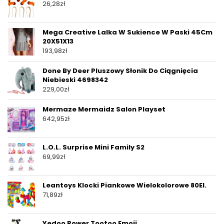
26,28
zł
Mega Creative Lalka W Sukience W Paski 45Cm
20X51X13
193,98
zł
Done By Deer Pluszowy Słonik Do Ciągnięcia
Niebieski 4698342
229,00
zł
Mermaze Mermaidz Salon Playset
642,95
zł
L.O.L. Surprise Mini Family S2
69,99
zł
Leantoys Klocki Piankowe Wielokolorowe 80El.
71,89
zł
Yedoo Rower Tootoo Emoji