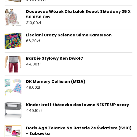
Decuevas Wózek Dla Lalek Sweet Składany 35 X
50 X 56 Cm
310,00
zł
Lisciani Crazy Science Slime Kameleon
66,20
zł
Barbie Stylowy Ken Dwk47
44,00
zł
DK Memory Collision (M13A)
49,00
zł
Kinderkraft Łóżeczko dostawne NESTE UP szary
449,10
zł
Doris Agd Żelazko Na Baterie Ze Światłem (5201)
- Zabawka