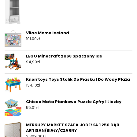
Vilac Memo Iceland
101,00
zł
LEGO Minecraft 21168 Spaczony las
94,99
zł
Knorrtoys Toys Stolik Do Piasku I Do Wody Plaża
134,10
zł
Chicco Mata Piankowa Puzzle Cyfry I Liczby
55,01
zł
MERKURY MARKET SZAFA JODEŁKA 1 250 DĄB
ARTISAN/BIAŁY/CZARNY
3 309,00
zł