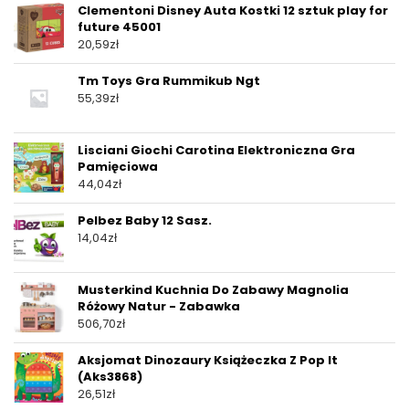
Clementoni Disney Auta Kostki 12 sztuk play for
future 45001
20,59
zł
Tm Toys Gra Rummikub Ngt
55,39
zł
Lisciani Giochi Carotina Elektroniczna Gra
Pamięciowa
44,04
zł
Pelbez Baby 12 Sasz.
14,04
zł
Musterkind Kuchnia Do Zabawy Magnolia
Różowy Natur - Zabawka
506,70
zł
Aksjomat Dinozaury Książeczka Z Pop It
(Aks3868)
26,51
zł