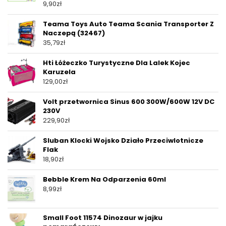
9,90
zł
Teama Toys Auto Teama Scania Transporter Z
Naczepą (32467)
35,79
zł
Hti Łóżeczko Turystyczne Dla Lalek Kojec
Karuzela
129,00
zł
Volt przetwornica Sinus 600 300W/600W 12V DC
230V
229,90
zł
Sluban Klocki Wojsko Działo Przeciwlotnicze
Flak
18,90
zł
Bebble Krem Na Odparzenia 60ml
8,99
zł
Small Foot 11574 Dinozaur w jajku