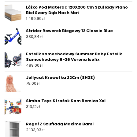
Łóżko Pod Materac 120X200 Cm Szuflady Plano
Biel Szary Dąb Nash Mat
1 499,99
zł
Strider Rowerek Biegowy 12 Classic Blue
330,84
zł
Fotelik samochodowy Summer Baby Fotelik
Samochodowy 9-36 Verona Isofix
489,00
zł
Jellycat Krewetka 22Cm (SH3S)
78,00
zł
Simba Toys Strażak Sam Remiza Xxl
313,12
zł
Regał Z Szufladą Maxime Bami
2 133,03
zł