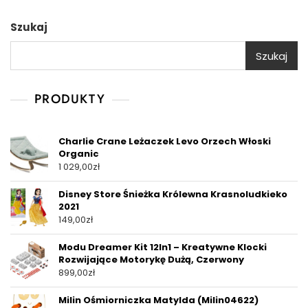
Szukaj
Szukaj
PRODUKTY
Charlie Crane Leżaczek Levo Orzech Włoski
Organic
1 029,00
zł
Disney Store Śnieżka Królewna Krasnoludkieko
2021
149,00
zł
Modu Dreamer Kit 12In1 – Kreatywne Klocki
Rozwijające Motorykę Dużą, Czerwony
899,00
zł
Milin Ośmiorniczka Matylda (Milin04622)