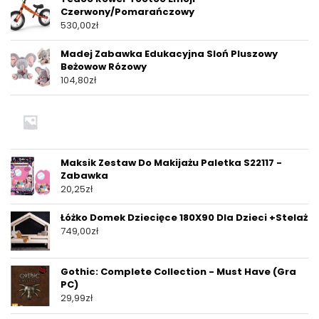
Czerwony/Pomarańczowy
530,00
zł
Madej Zabawka Edukacyjna Sloń Pluszowy
Beżowow Rózowy
104,80
zł
Maksik Zestaw Do Makijażu Paletka S22117 -
Zabawka
20,25
zł
Łóżko Domek Dziecięce 180X90 Dla Dzieci +Stelaż
749,00
zł
Gothic: Complete Collection - Must Have (Gra
PC)
29,99
zł