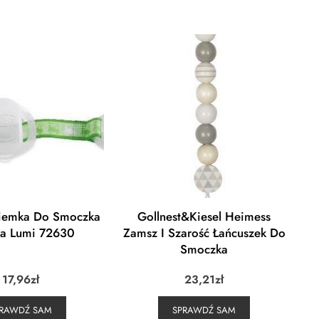
siemka Do Smoczka
Gollnest&Kiesel Heimess
na Lumi 72630
Zamsz I Szarość Łańcuszek Do
Smoczka
17,96
zł
23,21
zł
PRAWDŹ SAM
SPRAWDŹ SAM