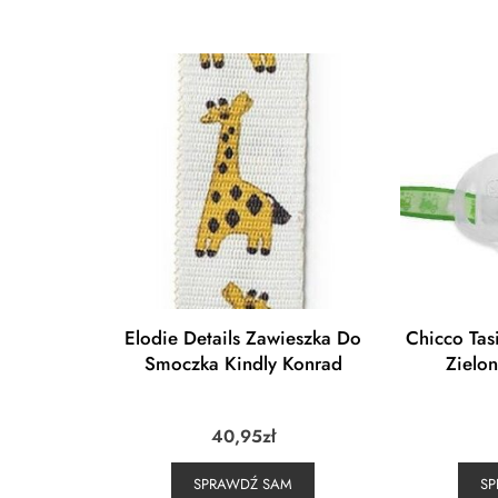
Elodie Details Zawieszka Do
Chicco Ta
Smoczka Kindly Konrad
Zielo
40,95
zł
SPRAWDŹ SAM
S