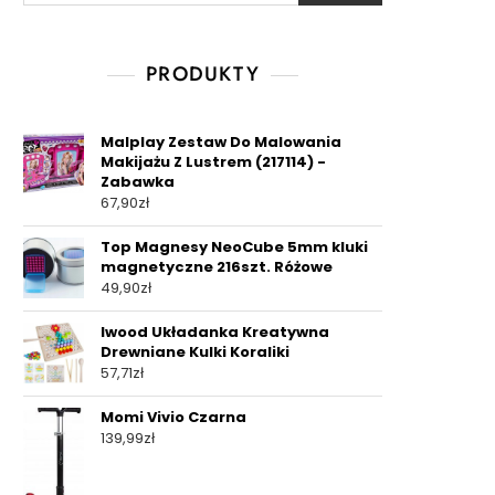
PRODUKTY
Malplay Zestaw Do Malowania
Makijażu Z Lustrem (217114) -
Zabawka
67,90
zł
Top Magnesy NeoCube 5mm kluki
magnetyczne 216szt. Różowe
49,90
zł
Iwood Układanka Kreatywna
Drewniane Kulki Koraliki
57,71
zł
Momi Vivio Czarna
139,99
zł