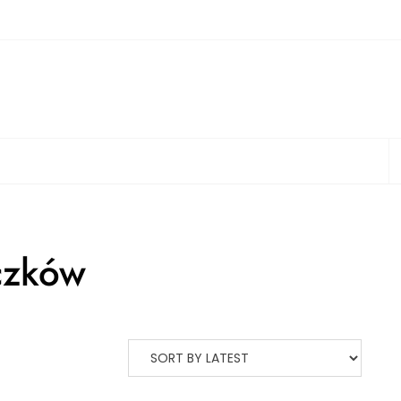
S
czków