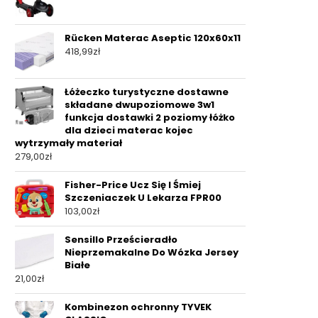
Rücken Materac Aseptic 120x60x11
418,99
zł
Łóżeczko turystyczne dostawne
składane dwupoziomowe 3w1
funkcja dostawki 2 poziomy łóżko
dla dzieci materac kojec
wytrzymały materiał
279,00
zł
Fisher-Price Ucz Się I Śmiej
Szczeniaczek U Lekarza FPR00
103,00
zł
Sensillo Prześcieradło
Nieprzemakalne Do Wózka Jersey
Białe
21,00
zł
Kombinezon ochronny TYVEK