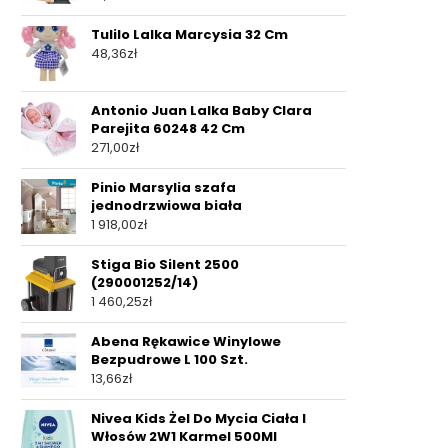
Tulilo Lalka Marcysia 32 Cm
48,36
zł
Antonio Juan Lalka Baby Clara
Parejita 60248 42 Cm
271,00
zł
Pinio Marsylia szafa
jednodrzwiowa biała
1 918,00
zł
Stiga Bio Silent 2500
(290001252/14)
1 460,25
zł
Abena Rękawice Winylowe
Bezpudrowe L 100 Szt.
13,66
zł
Nivea Kids Żel Do Mycia Ciała I
Włosów 2W1 Karmel 500Ml