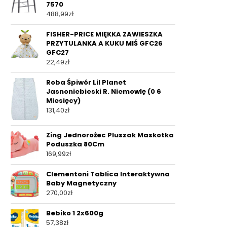
7570
488,99
zł
FISHER-PRICE MIĘKKA ZAWIESZKA
PRZYTULANKA A KUKU MIŚ GFC26
GFC27
22,49
zł
Roba Śpiwór Lil Planet
Jasnoniebieski R. Niemowlę (0 6
Miesięcy)
131,40
zł
Zing Jednorożec Pluszak Maskotka
Poduszka 80Cm
169,99
zł
Clementoni Tablica Interaktywna
Baby Magnetyczny
270,00
zł
Bebiko 1 2x600g
57,38
zł