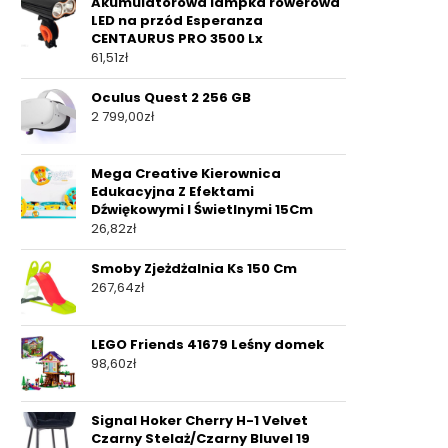
Akumulatorowa lampka rowerowa
LED na przód Esperanza
CENTAURUS PRO 3500 Lx
61,51
zł
Oculus Quest 2 256 GB
2 799,00
zł
Mega Creative Kierownica
Edukacyjna Z Efektami
Dźwiękowymi I Świetlnymi 15Cm
26,82
zł
Smoby Zjeżdżalnia Ks 150 Cm
267,64
zł
LEGO Friends 41679 Leśny domek
98,60
zł
Signal Hoker Cherry H-1 Velvet
Czarny Stelaż/Czarny Bluvel 19