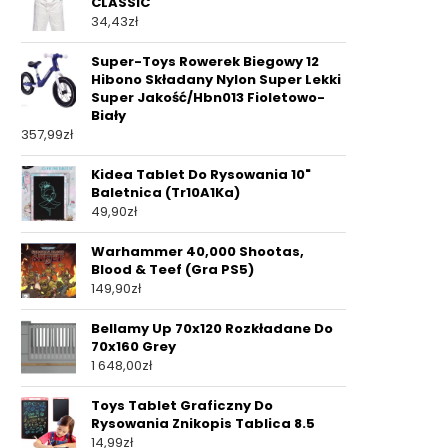
CLASSIC
34,43
zł
Super-Toys Rowerek Biegowy 12
Hibono Składany Nylon Super Lekki
Super Jakość/Hbn013 Fioletowo-
Biały
357,99
zł
Kidea Tablet Do Rysowania 10"
Baletnica (Tr10A1Ka)
49,90
zł
Warhammer 40,000 Shootas,
Blood & Teef (Gra PS5)
149,90
zł
Bellamy Up 70x120 Rozkładane Do
70x160 Grey
1 648,00
zł
Toys Tablet Graficzny Do
Rysowania Znikopis Tablica 8.5
14,99
zł