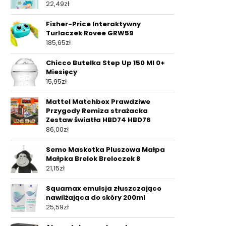
22,49
zł
Fisher-Price Interaktywny
Turlaczek Rovee GRW59
185,65
zł
Chicco Butelka Step Up 150 Ml 0+
Miesięcy
15,95
zł
Mattel Matchbox Prawdziwe
Przygody Remiza strażacka
Zestaw światła HBD74 HBD76
86,00
zł
Semo Maskotka Pluszowa Małpa
Małpka Brelok Breloczek 8
21,15
zł
Squamax emulsja złuszczająco
nawilżająca do skóry 200ml
25,59
zł