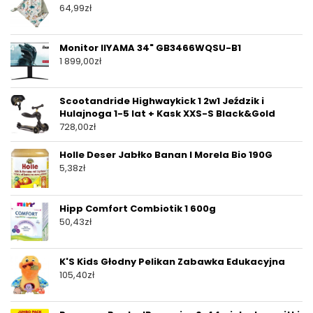
64,99
zł
Monitor IIYAMA 34" GB3466WQSU-B1
1 899,00
zł
Scootandride Highwaykick 1 2w1 Jeździk i
Hulajnoga 1-5 lat + Kask XXS-S Black&Gold
728,00
zł
Holle Deser Jabłko Banan I Morela Bio 190G
5,38
zł
Hipp Comfort Combiotik 1 600g
50,43
zł
K'S Kids Głodny Pelikan Zabawka Edukacyjna
105,40
zł