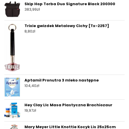
Skip Hop Torba Duo Signature Black 200300
383,99
zł
Trixie gwizdek Metalowy Cichy [Tx-2257]
8,80
zł
Aptamil Pronutra 3 mleko następne
104,40
zł
Hey Clay Llc Masa Plastyczna Brachiozaur
19,97
zł
Mary Meyer Little Knottie Kocyk Lis 25x25cm