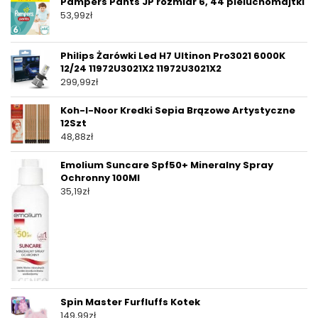
Pampers Pants JP rozmiar 6, 44 pieluchomajtki
53,99
zł
Philips Żarówki Led H7 Ultinon Pro3021 6000K
12/24 11972U3021X2 11972U3021X2
299,99
zł
Koh-I-Noor Kredki Sepia Brązowe Artystyczne
12Szt
48,88
zł
Emolium Suncare Spf50+ Mineralny Spray
Ochronny 100Ml
35,19
zł
Spin Master Furfluffs Kotek
149,99
zł