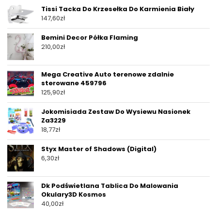
Tissi Tacka Do Krzesełka Do Karmienia Biały
147,60
zł
Bemini Decor Półka Flaming
210,00
zł
Mega Creative Auto terenowe zdalnie
sterowane 459796
125,90
zł
Jokomisiada Zestaw Do Wysiewu Nasionek
Za3229
18,77
zł
Styx Master of Shadows (Digital)
6,30
zł
Dk Podświetlana Tablica Do Malowania
Okulary3D Kosmos
40,00
zł