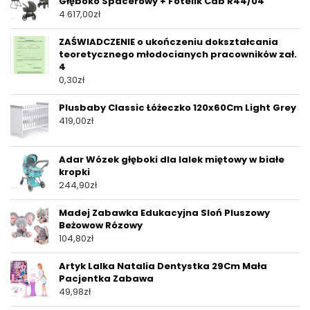
Głęboko Spacerowy + Fotelik Cab R44/04
4 617,00
zł
ZAŚWIADCZENIE o ukończeniu dokształcania
teoretycznego młodocianych pracowników zał.
4
0,30
zł
Plusbaby Classic Łóżeczko 120x60Cm Light Grey
419,00
zł
Adar Wózek głęboki dla lalek miętowy w białe
kropki
244,90
zł
Madej Zabawka Edukacyjna Sloń Pluszowy
Beżowow Rózowy
104,80
zł
Artyk Lalka Natalia Dentystka 29Cm Mała
Pacjentka Zabawa
49,98
zł