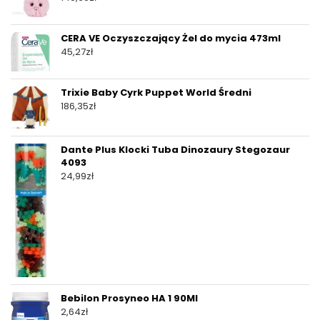
CERA VE Oczyszczający Żel do mycia 473ml
45,27
zł
Trixie Baby Cyrk Puppet World Średni
186,35
zł
Dante Plus Klocki Tuba Dinozaury Stegozaur
4093
24,99
zł
Bebilon Prosyneo HA 1 90Ml
2,64
zł