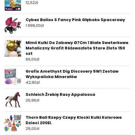
12,52
zł
Cybex Balios S Fancy Pink Głęboko Spacerowy
1 898,00
zł
Mimii Kulki Do Zabawy Ø7Cm 1 Białe Sweterkowe
Metaliczny Grafit Różowozłote Stare Złoto 150
szt
86,00
zł
Grafix Amethyst Dig Discovery 5W1 Zestaw
Wykopaliska Minerałów
42,90
zł
Schleich Źrebię Rasy Appaloosa
26,96
zł
Thorn Ball Rzepy Czepy Klocki Kulki Kolorowe
Dzieci 200El.
29,00
zł