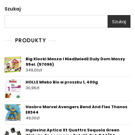
Szukaj
Szukaj
PRODUKTY
Big Klocki Masza I Niedźwiedź Duży Dom Maszy
95el. (57096)
349,00
zł
HOLLE Mleko Bio w proszku 1, 400g
30,96
zł
Hasbro Marvel Avengers Bend And Flex Thanos
E8344
49,00
zł
Inglesina Aptica Xt Quattro Sequoia Green