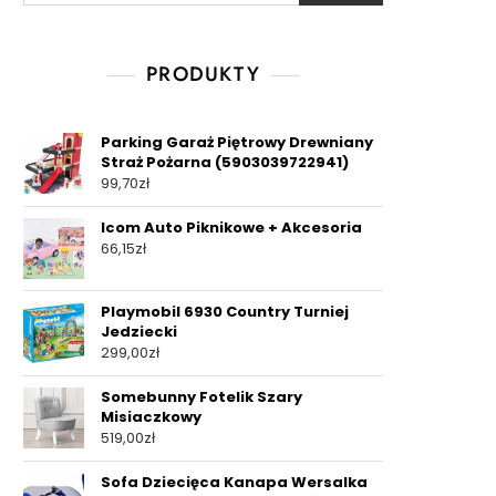
PRODUKTY
Parking Garaż Piętrowy Drewniany
Straż Pożarna (5903039722941)
99,70
zł
Icom Auto Piknikowe + Akcesoria
66,15
zł
Playmobil 6930 Country Turniej
Jedziecki
299,00
zł
Somebunny Fotelik Szary
Misiaczkowy
519,00
zł
Sofa Dziecięca Kanapa Wersalka