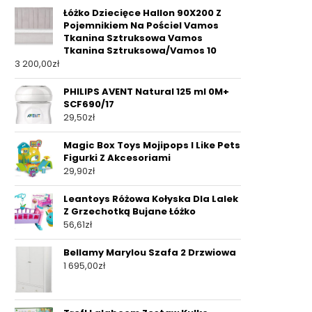
Łóżko Dziecięce Hallon 90X200 Z
Pojemnikiem Na Pościel Vamos
Tkanina Sztruksowa Vamos
Tkanina Sztruksowa/Vamos 10
3 200,00
zł
PHILIPS AVENT Natural 125 ml 0M+
SCF690/17
29,50
zł
Magic Box Toys Mojipops I Like Pets
Figurki Z Akcesoriami
29,90
zł
Leantoys Różowa Kołyska Dla Lalek
Z Grzechotką Bujane Łóżko
56,61
zł
Bellamy Marylou Szafa 2 Drzwiowa
1 695,00
zł