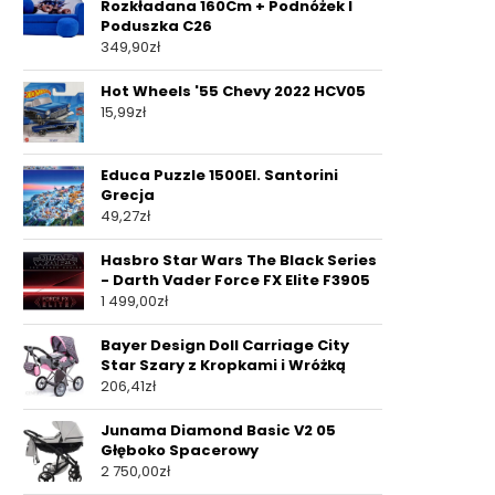
Rozkładana 160Cm + Podnóżek I
Poduszka C26
349,90
zł
Hot Wheels '55 Chevy 2022 HCV05
15,99
zł
Educa Puzzle 1500El. Santorini
Grecja
49,27
zł
Hasbro Star Wars The Black Series
- Darth Vader Force FX Elite F3905
1 499,00
zł
Bayer Design Doll Carriage City
Star Szary z Kropkami i Wróżką
206,41
zł
Junama Diamond Basic V2 05
Głęboko Spacerowy
2 750,00
zł