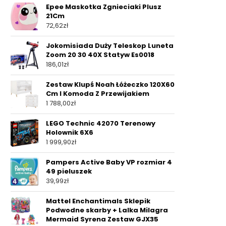
Epee Maskotka Zgnieciaki Plusz
21Cm
72,62
zł
Jokomisiada Duży Teleskop Luneta
Zoom 20 30 40X Statyw Es0018
186,01
zł
Zestaw Klupś Noah Łóżeczko 120X60
Cm I Komoda Z Przewijakiem
1 788,00
zł
LEGO Technic 42070 Terenowy
Holownik 6X6
1 999,90
zł
Pampers Active Baby VP rozmiar 4
49 pieluszek
39,99
zł
Mattel Enchantimals Sklepik
Podwodne skarby + Lalka Milagra
Mermaid Syrena Zestaw GJX35