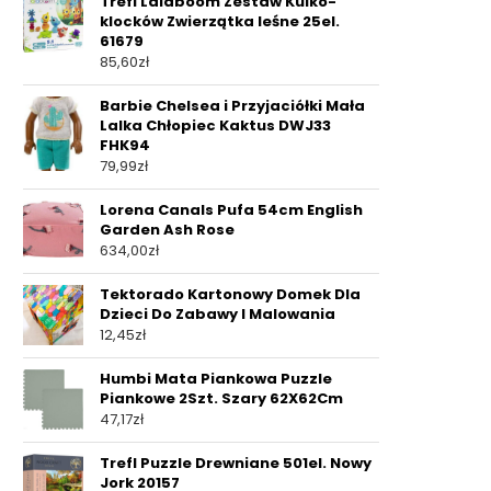
Trefl Lalaboom Zestaw Kulko-
klocków Zwierzątka leśne 25el.
61679
85,60
zł
Barbie Chelsea i Przyjaciółki Mała
Lalka Chłopiec Kaktus DWJ33
FHK94
79,99
zł
Lorena Canals Pufa 54cm English
Garden Ash Rose
634,00
zł
Tektorado Kartonowy Domek Dla
Dzieci Do Zabawy I Malowania
12,45
zł
Humbi Mata Piankowa Puzzle
Piankowe 2Szt. Szary 62X62Cm
47,17
zł
Trefl Puzzle Drewniane 501el. Nowy
Jork 20157