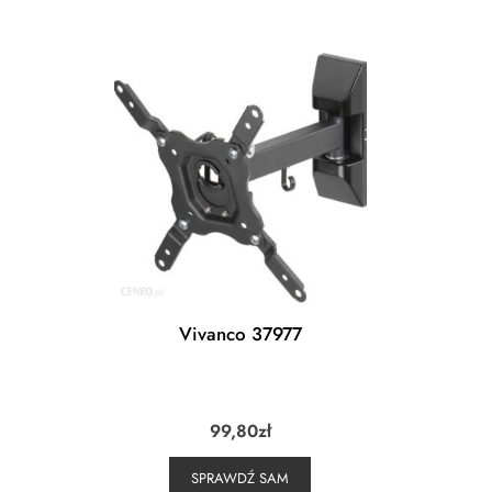
Vivanco 37977
99,80
zł
SPRAWDŹ SAM