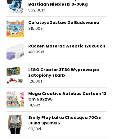
Bastiaan Niebieski 0-36Kg
562,00
zł
Cefatoys Zestaw Do Budowania
315,00
zł
Rücken Materac Aseptic 120x60x11
418,99
zł
LEGO Creator 31130 Wyprawa po
zatopiony skarb
128,00
zł
Mega Creative Autobus Cartoon 12
Cm 502295
14,99
zł
Smily Play Lalka Chodząca 70Cm
Julka Sp83935
90,18
zł