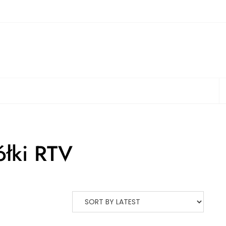
S
ółki RTV