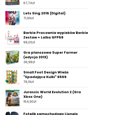
67,74
zł
Lets Sing 2016 (Digital)
71,99
zł
Barbie Pracownia wypieków Barbie
Zestaw + Lalka GFP59
99,00
zł
Gra planszowa Super Farmer
(edycja 2013)
36,98
zł
Small Foot Design Wieża
"Spadające Kulki" 6569
79,19
zł
Jurassic World Evolution 2 (Gra
Xbox One)
154,90
zł
Fotelik samochodowy Lionelo