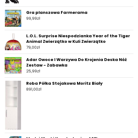
Gra planszowa Farmerama
99,99
zł
L.O.L. Surprise Niespodzianka Year of the Tiger
Animal Zwierzątko w Kuli Zwierzątko
79,00
zł
Adar Owoce I Warzywa Do Krojenia Deska Nóż
Zestaw - Zabawka
25,99
zł
Roba Półka Stojakowa Moritz Biały
891,00
zł