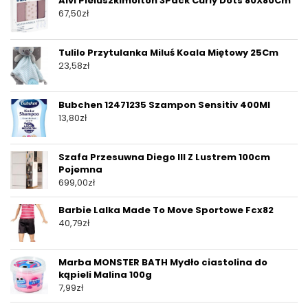
Alvi Pieluszkimolton 3Pack Curly Dots 80X80Cm
67,50
zł
Tulilo Przytulanka Miluś Koala Miętowy 25Cm
23,58
zł
Bubchen 12471235 Szampon Sensitiv 400Ml
13,80
zł
Szafa Przesuwna Diego III Z Lustrem 100cm
Pojemna
699,00
zł
Barbie Lalka Made To Move Sportowe Fcx82
40,79
zł
Marba MONSTER BATH Mydło ciastolina do
kąpieli Malina 100g
7,99
zł