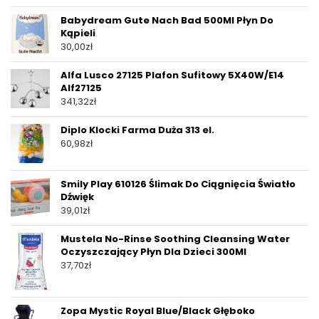
Babydream Gute Nach Bad 500Ml Płyn Do
Kąpieli
30,00
zł
Alfa Lusco 27125 Plafon Sufitowy 5X40W/E14
Alf27125
341,32
zł
Diplo Klocki Farma Duża 313 el.
60,98
zł
Smily Play 610126 Ślimak Do Ciągnięcia Światło
Dźwięk
39,01
zł
Mustela No-Rinse Soothing Cleansing Water
Oczyszczający Płyn Dla Dzieci 300Ml
37,70
zł
Zopa Mystic Royal Blue/Black Głęboko