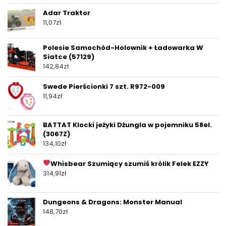
Adar Traktor
11,07
zł
Polesie Samochód-Holownik + Ładowarka W
Siatce (57129)
142,84
zł
Swede Pierścionki 7 szt. R972-009
11,94
zł
BATTAT Klocki jeżyki Dżungla w pojemniku 58el.
(3067Z)
134,10
zł
Whisbear Szumiący szumiś królik Felek EZZY
314,91
zł
Dungeons & Dragons: Monster Manual
148,70
zł