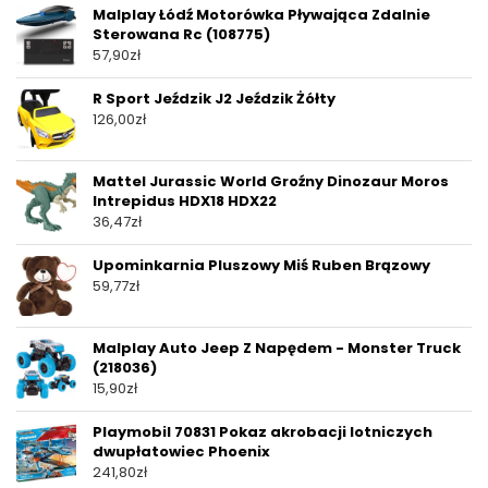
Malplay Łódź Motorówka Pływająca Zdalnie
Sterowana Rc (108775)
57,90
zł
R Sport Jeździk J2 Jeździk Żółty
126,00
zł
Mattel Jurassic World Groźny Dinozaur Moros
Intrepidus HDX18 HDX22
36,47
zł
Upominkarnia Pluszowy Miś Ruben Brązowy
59,77
zł
Malplay Auto Jeep Z Napędem - Monster Truck
(218036)
15,90
zł
Playmobil 70831 Pokaz akrobacji lotniczych
dwupłatowiec Phoenix
241,80
zł