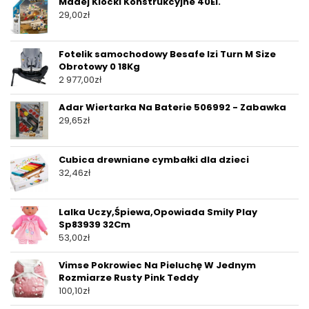
Madej Klocki Konstrukcyjne 40El.
29,00
zł
Fotelik samochodowy Besafe Izi Turn M Size
Obrotowy 0 18Kg
2 977,00
zł
Adar Wiertarka Na Baterie 506992 - Zabawka
29,65
zł
Cubica drewniane cymbałki dla dzieci
32,46
zł
Lalka Uczy,Śpiewa,Opowiada Smily Play
Sp83939 32Cm
53,00
zł
Vimse Pokrowiec Na Pieluchę W Jednym
Rozmiarze Rusty Pink Teddy
100,10
zł