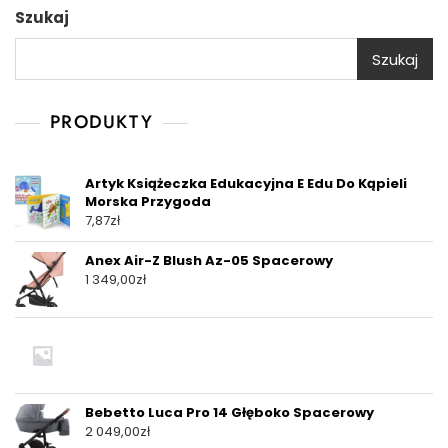
Szukaj
Szukaj
PRODUKTY
Artyk Książeczka Edukacyjna E Edu Do Kąpieli
Morska Przygoda
7,87
zł
Anex Air-Z Blush Az-05 Spacerowy
1 349,00
zł
Bebetto Luca Pro 14 Głęboko Spacerowy
2 049,00
zł