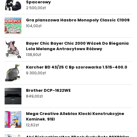
Spacerowy
2 500,00
zł
Gra planszowa Hasbro Monopoly Classic C1009
104,00
zł
Bayer Chic Bayer Chic 2000 Wózek Do Biegania
Lola Melange Antracytowo Różowy
138,60
zł
Karcher BD 43/25 C Bp szorowarka 1.515-400.0
9 300,00
zł
Brother DCP-1622WE
849,00
zł
Mega Creative Alleblox Klocki Konstrukcyjne
Kominek. 91El
12,62
zł