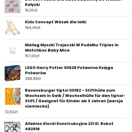
Kołyski
15,00
zł
Kids Concept Wózek dla lalki
194,40
zł
Maileg Myszki Trojaczki W Pudełku Triples In
Matchbox Baby Mice
157,00
zł
LEGO Harry Potter 30628 Potworna Księga
Potworów
389,99
zł
Ravensburger tiptoi 00152 - Stifthülle zum
Wechseln in Gelb / Wechselhülle für den tiptoi-
Stift / Geeignet für Kinder ab 3 Jahren (wersja
niemiecka)
72,92
zł
Alleblox Klocki Konstrukcyjne 221 El. Robot
492916