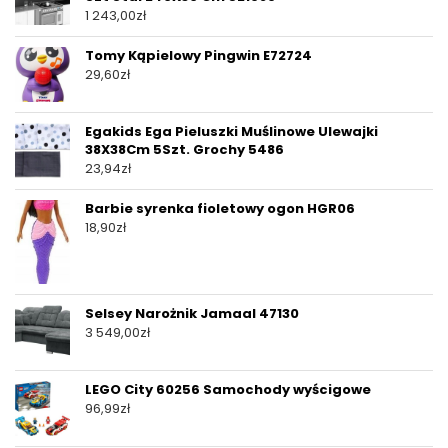
1 243,00
zł
Tomy Kąpielowy Pingwin E72724
29,60
zł
Egakids Ega Pieluszki Muślinowe Ulewajki
38X38Cm 5Szt. Grochy 5486
23,94
zł
Barbie syrenka fioletowy ogon HGR06
18,90
zł
Selsey Narożnik Jamaal 47130
3 549,00
zł
LEGO City 60256 Samochody wyścigowe
96,99
zł