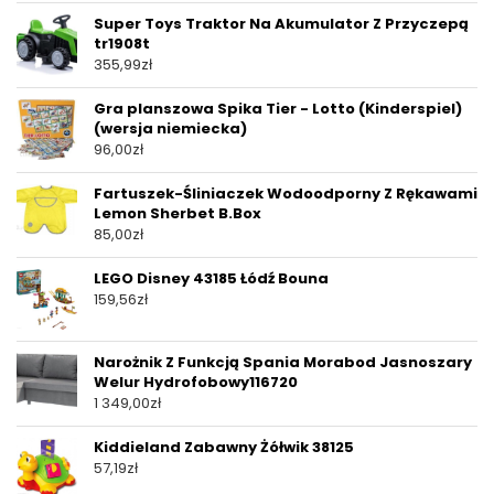
Super Toys Traktor Na Akumulator Z Przyczepą
tr1908t
355,99
zł
Gra planszowa Spika Tier - Lotto (Kinderspiel)
(wersja niemiecka)
96,00
zł
Fartuszek-Śliniaczek Wodoodporny Z Rękawami
Lemon Sherbet B.Box
85,00
zł
LEGO Disney 43185 Łódź Bouna
159,56
zł
Narożnik Z Funkcją Spania Morabod Jasnoszary
Welur Hydrofobowy116720
1 349,00
zł
Kiddieland Zabawny Żółwik 38125
57,19
zł