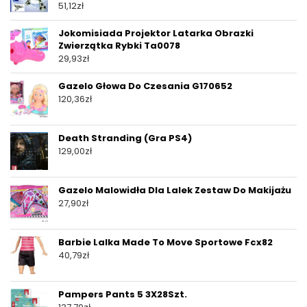
51,12
zł
Jokomisiada Projektor Latarka Obrazki
Zwierzątka Rybki Ta0078
29,93
zł
Gazelo Głowa Do Czesania G170652
120,36
zł
Death Stranding (Gra PS4)
129,00
zł
Gazelo Malowidła Dla Lalek Zestaw Do Makijażu
27,90
zł
Barbie Lalka Made To Move Sportowe Fcx82
40,79
zł
Pampers Pants 5 3X28Szt.