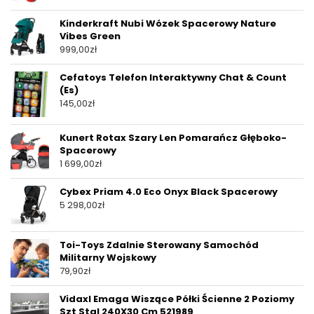
Kinderkraft Nubi Wózek Spacerowy Nature
Vibes Green
999,00
zł
Cefatoys Telefon Interaktywny Chat & Count
(Es)
145,00
zł
Kunert Rotax Szary Len Pomarańcz Głęboko-
Spacerowy
1 699,00
zł
Cybex Priam 4.0 Eco Onyx Black Spacerowy
5 298,00
zł
Toi-Toys Zdalnie Sterowany Samochód
Militarny Wojskowy
79,90
zł
Vidaxl Emaga Wiszące Półki Ścienne 2 Poziomy
Szt Stal 240X30 Cm 521989