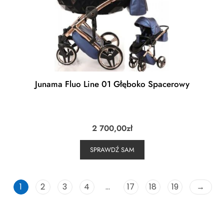
Junama Fluo Line 01 Głęboko Spacerowy
2 700,00
zł
SPRAWDŹ SAM
1
2
3
4
…
17
18
19
→