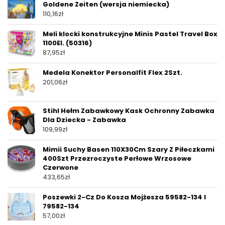
Goldene Zeiten (wersja niemiecka)
110,16
zł
Meli klocki konstrukcyjne Minis Pastel Travel Box
1100El. (50316)
87,95
zł
Medela Konektor Personalfit Flex 2Szt.
201,06
zł
Stihl Hełm Zabawkowy Kask Ochronny Zabawka
Dla Dziecka - Zabawka
109,99
zł
Mimii Suchy Basen 110X30Cm Szary Z Piłeczkami
400Szt Przezroczyste Perłowe Wrzosowe
Czerwone
433,65
zł
Poszewki 2-Cz Do Kosza Mojżesza 59582-134 I
79582-134
57,00
zł