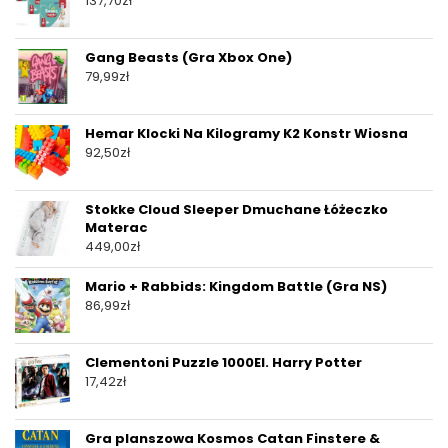
137,70
zł
Gang Beasts (Gra Xbox One)
79,99
zł
Hemar Klocki Na Kilogramy K2 Konstr Wiosna
92,50
zł
Stokke Cloud Sleeper Dmuchane Łóżeczko
Materac
449,00
zł
Mario + Rabbids: Kingdom Battle (Gra NS)
86,99
zł
Clementoni Puzzle 1000El. Harry Potter
17,42
zł
Gra planszowa Kosmos Catan Finstere &