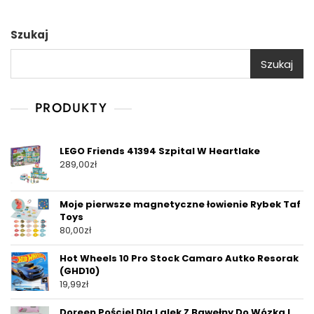
Szukaj
Szukaj
PRODUKTY
LEGO Friends 41394 Szpital W Heartlake
289,00
zł
Moje pierwsze magnetyczne łowienie Rybek Taf
Toys
80,00
zł
Hot Wheels 10 Pro Stock Camaro Autko Resorak
(GHD10)
19,99
zł
Doreen Pościel Dla Lalek Z Bawełny Do Wózka I