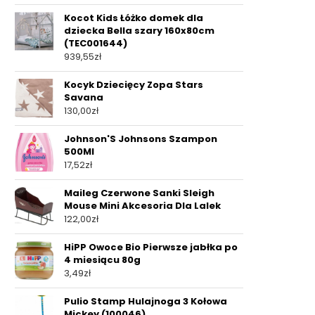
Kocot Kids Łóżko domek dla
dziecka Bella szary 160x80cm
(TEC001644)
939,55
zł
Kocyk Dziecięcy Zopa Stars
Savana
130,00
zł
Johnson'S Johnsons Szampon
500Ml
17,52
zł
Maileg Czerwone Sanki Sleigh
Mouse Mini Akcesoria Dla Lalek
122,00
zł
HiPP Owoce Bio Pierwsze jabłka po
4 miesiącu 80g
3,49
zł
Pulio Stamp Hulajnoga 3 Kołowa
Mickey (100046)