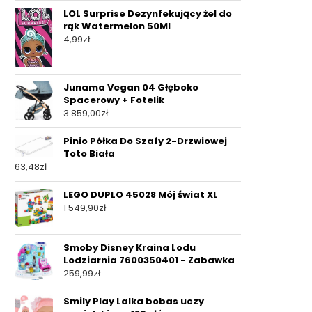
LOL Surprise Dezynfekujący żel do
rąk Watermelon 50Ml
4,99
zł
Junama Vegan 04 Głęboko
Spacerowy + Fotelik
3 859,00
zł
Pinio Półka Do Szafy 2-Drzwiowej
Toto Biała
63,48
zł
LEGO DUPLO 45028 Mój świat XL
1 549,90
zł
Smoby Disney Kraina Lodu
Lodziarnia 7600350401 - Zabawka
259,99
zł
Smily Play Lalka bobas uczy