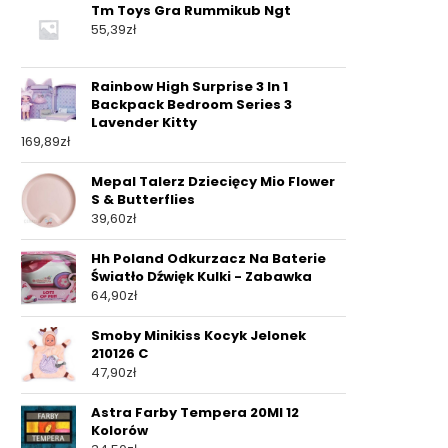
Tm Toys Gra Rummikub Ngt
55,39
zł
Rainbow High Surprise 3 In 1
Backpack Bedroom Series 3
Lavender Kitty
169,89
zł
Mepal Talerz Dziecięcy Mio Flower
S & Butterflies
39,60
zł
Hh Poland Odkurzacz Na Baterie
Światło Dźwięk Kulki - Zabawka
64,90
zł
Smoby Minikiss Kocyk Jelonek
210126 C
47,90
zł
Astra Farby Tempera 20Ml 12
Kolorów