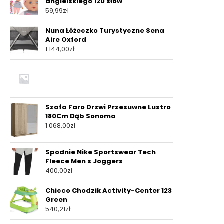
angielskiego 120 słów
59,99
zł
Nuna Łóżeczko Turystyczne Sena
Aire Oxford
1 144,00
zł
Szafa Faro Drzwi Przesuwne Lustro
180Cm Dąb Sonoma
1 068,00
zł
Spodnie Nike Sportswear Tech
Fleece Men s Joggers
400,00
zł
Chicco Chodzik Activity-Center 123
Green
540,21
zł