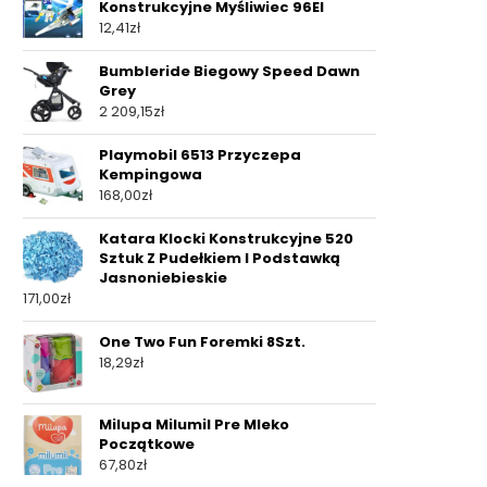
Konstrukcyjne Myśliwiec 96El
12,41
zł
Bumbleride Biegowy Speed Dawn
Grey
2 209,15
zł
Playmobil 6513 Przyczepa
Kempingowa
168,00
zł
Katara Klocki Konstrukcyjne 520
Sztuk Z Pudełkiem I Podstawką
Jasnoniebieskie
171,00
zł
One Two Fun Foremki 8Szt.
18,29
zł
Milupa Milumil Pre Mleko
Początkowe
67,80
zł