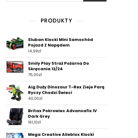
PRODUKTY
Sluban Klocki Mini Samochód
Pojazd Z Napędem
14,99
zł
Smily Play Straż Pożarna Do
Skręcania 12/24
75,00
zł
Aig Duży Dinozaur T-Rex Zieje Parą
Ryczy Chodzi Świeci
40,00
zł
Britax Pokrowiec Advansafix IV
Dark Grey
161,10
zł
Mega Creative Alleblox Klocki