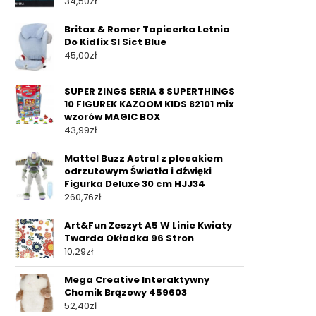
34,50
zł
Britax & Romer Tapicerka Letnia
Do Kidfix Sl Sict Blue
45,00
zł
SUPER ZINGS SERIA 8 SUPERTHINGS
10 FIGUREK KAZOOM KIDS 82101 mix
wzorów MAGIC BOX
43,99
zł
Mattel Buzz Astral z plecakiem
odrzutowym Światła i dźwięki
Figurka Deluxe 30 cm HJJ34
260,76
zł
Art&Fun Zeszyt A5 W Linie Kwiaty
Twarda Okładka 96 Stron
10,29
zł
Mega Creative Interaktywny
Chomik Brązowy 459603
52,40
zł