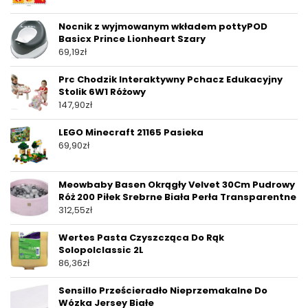
Nocnik z wyjmowanym wkładem pottyPOD
Basicx Prince Lionheart Szary
69,19
zł
Prc Chodzik Interaktywny Pchacz Edukacyjny
Stolik 6W1 Różowy
147,90
zł
LEGO Minecraft 21165 Pasieka
69,90
zł
Meowbaby Basen Okrągły Velvet 30Cm Pudrowy
Róż 200 Piłek Srebrne Biała Perła Transparentne
312,55
zł
Wertes Pasta Czyszcząca Do Rąk
Solopolclassic 2L
86,36
zł
Sensillo Prześcieradło Nieprzemakalne Do
Wózka Jersey Białe