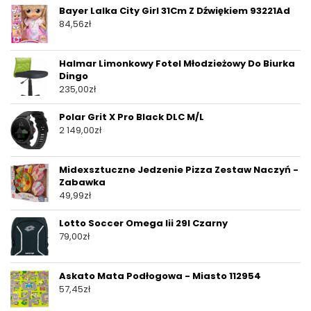
Bayer Lalka City Girl 31Cm Z Dźwiękiem 93221Ad
84,56
zł
Halmar Limonkowy Fotel Młodzieżowy Do Biurka
Dingo
235,00
zł
Polar Grit X Pro Black DLC M/L
2 149,00
zł
Midexsztuczne Jedzenie Pizza Zestaw Naczyń -
Zabawka
49,99
zł
Lotto Soccer Omega Iii 29l Czarny
79,00
zł
Askato Mata Podłogowa - Miasto 112954
57,45
zł