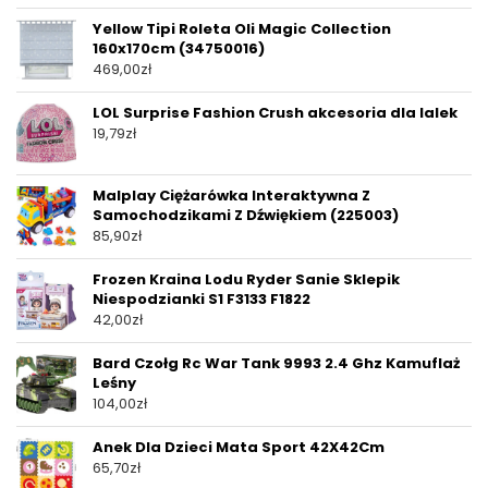
Yellow Tipi Roleta Oli Magic Collection
160x170cm (34750016)
469,00
zł
LOL Surprise Fashion Crush akcesoria dla lalek
19,79
zł
Malplay Ciężarówka Interaktywna Z
Samochodzikami Z Dźwiękiem (225003)
85,90
zł
Frozen Kraina Lodu Ryder Sanie Sklepik
Niespodzianki S1 F3133 F1822
42,00
zł
Bard Czołg Rc War Tank 9993 2.4 Ghz Kamuflaż
Leśny
104,00
zł
Anek Dla Dzieci Mata Sport 42X42Cm
65,70
zł