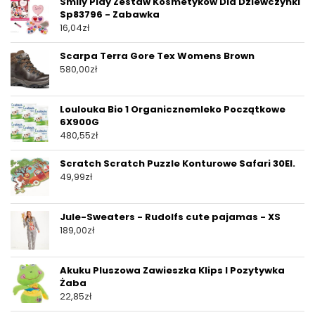
Smily Play Zestaw Kosmetyków Dla Dziewczynki
Sp83796 - Zabawka
16,04
zł
Scarpa Terra Gore Tex Womens Brown
580,00
zł
Loulouka Bio 1 Organicznemleko Początkowe
6X900G
480,55
zł
Scratch Scratch Puzzle Konturowe Safari 30El.
49,99
zł
Jule-Sweaters - Rudolfs cute pajamas - XS
189,00
zł
Akuku Pluszowa Zawieszka Klips I Pozytywka
Żaba
22,85
zł