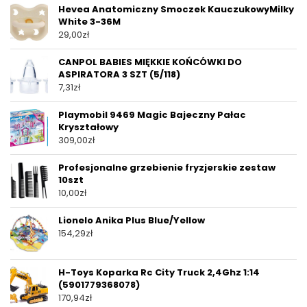
Hevea Anatomiczny Smoczek KauczukowyMilky
White 3-36M
29,00
zł
CANPOL BABIES MIĘKKIE KOŃCÓWKI DO
ASPIRATORA 3 SZT (5/118)
7,31
zł
Playmobil 9469 Magic Bajeczny Pałac
Kryształowy
309,00
zł
Profesjonalne grzebienie fryzjerskie zestaw
10szt
10,00
zł
Lionelo Anika Plus Blue/Yellow
154,29
zł
H-Toys Koparka Rc City Truck 2,4Ghz 1:14
(5901779368078)
170,94
zł