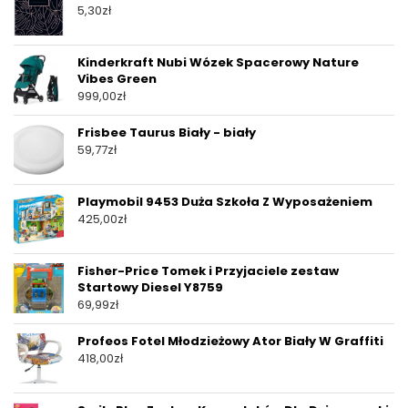
5,30
zł
Kinderkraft Nubi Wózek Spacerowy Nature
Vibes Green
999,00
zł
Frisbee Taurus Biały - biały
59,77
zł
Playmobil 9453 Duża Szkoła Z Wyposażeniem
425,00
zł
Fisher-Price Tomek i Przyjaciele zestaw
Startowy Diesel Y8759
69,99
zł
Profeos Fotel Młodzieżowy Ator Biały W Graffiti
418,00
zł