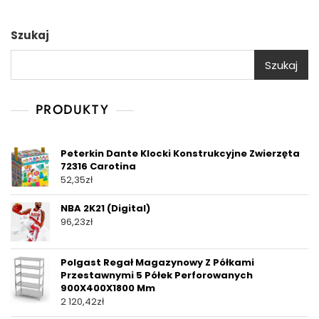
Szukaj
Szukaj
PRODUKTY
Peterkin Dante Klocki Konstrukcyjne Zwierzęta
72316 Carotina
52,35
zł
NBA 2K21 (Digital)
96,23
zł
Polgast Regał Magazynowy Z Półkami
Przestawnymi 5 Półek Perforowanych
900X400X1800 Mm
2 120,42
zł