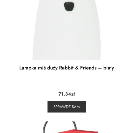
Lampka miś duży Rabbit & Friends – biały
71,34
zł
SPRAWDŹ SAM