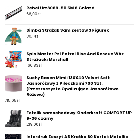
Rebel Urz3069-5B 5M 6 Gniazd
66,00
zł
Simba Strażak Sam Zestaw 3 Figurek
30,14
zł
Spin Master Psi Patrol Rise And Rescue Wóz
Strażacki Marshall
160,83
zł
Suchy Basen Mimii 130X40 Velvet Soft
Jasnoróżowy Z Piłeczkami 700 Szt.
(Przezroczyste Opalizujące Jasnoróżowe
Różowe)
715,05
zł
Fotelik samochodowy Kinderkraft COMFORT UP
9-36 czarny
219,00
zł
Interdruk Zeszyt A5 Kratka 80 Kartek Metallic