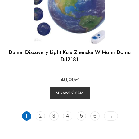
Dumel Discovery Light Kula Ziemska W Moim Domu
Dd2181
40,00
zł
SPRAWDŹ SAM
1
2
3
4
5
6
→