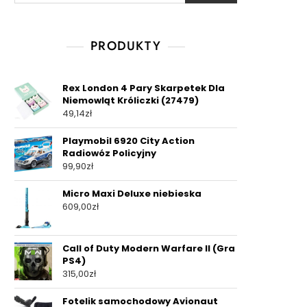
PRODUKTY
Rex London 4 Pary Skarpetek Dla
Niemowląt Króliczki (27479)
49,14
zł
Playmobil 6920 City Action
Radiowóz Policyjny
99,90
zł
Micro Maxi Deluxe niebieska
609,00
zł
Call of Duty Modern Warfare II (Gra
PS4)
315,00
zł
Fotelik samochodowy Avionaut