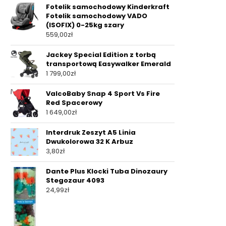
Fotelik samochodowy Kinderkraft
Fotelik samochodowy VADO
(ISOFIX) 0-25kg szary
559,00
zł
Jackey Special Edition z torbą
transportową Easywalker Emerald
1 799,00
zł
ValcoBaby Snap 4 Sport Vs Fire
Red Spacerowy
1 649,00
zł
Interdruk Zeszyt A5 Linia
Dwukolorowa 32 K Arbuz
3,80
zł
Dante Plus Klocki Tuba Dinozaury
Stegozaur 4093
24,99
zł