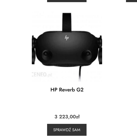
HP Reverb G2
3 223,00
zł
SPRAWDŹ SAM