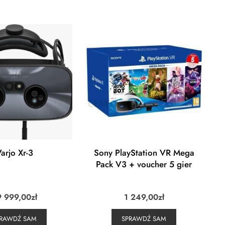
arjo Xr-3
Sony PlayStation VR Mega
Pack V3 + voucher 5 gier
9 999,00
zł
1 249,00
zł
PRAWDŹ SAM
SPRAWDŹ SAM