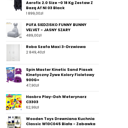
Aerofix 2.0 Size ~0 18 Kg Zestaw Z
Bazą Af Nl 03 Black
1 899,00
zł
PUFA SIEDZISKO FUNNY BUNNY
VELVET - JASNY SZARY
489,00
zł
Roba Szafa Maxi 3-Drzwiowa
2 849,40
zł
Spin Master Kinetic Sand Piasek
Kinetyczny Żywe Kolory Fioletowy
900G+
47,90
zł
Hasbro Play-Doh Weterynarz
C3303
62,99
zł
Wooden Toys Drewniana Kuchnia
Classic W10C045 Biała - Zabawka