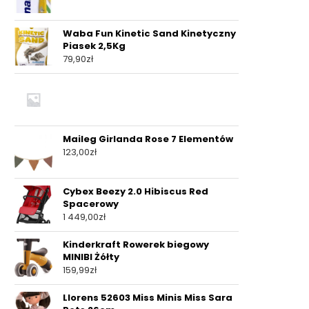
Waba Fun Kinetic Sand Kinetyczny
Piasek 2,5Kg
79,90
zł
Maileg Girlanda Rose 7 Elementów
123,00
zł
Cybex Beezy 2.0 Hibiscus Red
Spacerowy
1 449,00
zł
Kinderkraft Rowerek biegowy
MINIBI Żółty
159,99
zł
Llorens 52603 Miss Minis Miss Sara