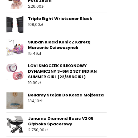
Pots 26cm
226,00
zł
Triple Eight Wristsaver Black
108,00
zł
Sluban Klocki Konik Z Karetą
Marzenie Dziewczynek
15,49
zł
LOVI SMOCZEK SILIKONOWY
DYNAMICZNY 3-6M 2 SZT INDIAN
SUMMER GIRL (22/856GIRL)
19,99
zł
Bellamy Stojak Do Kosza Mojżesza
134,10
zł
Junama Diamond Basic V2 05
Głęboko Spacerowy
2 750,00
zł