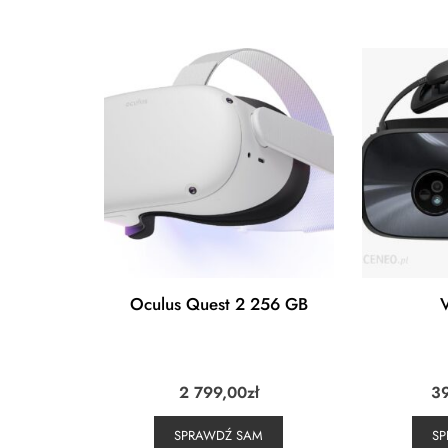
Oculus Quest 2 256 GB
V
2 799,00
zł
3
SPRAWDŹ SAM
S