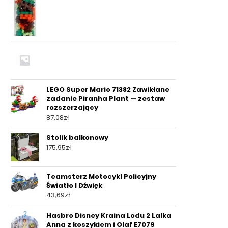
LEGO Super Mario 71382 Zawikłane
zadanie Piranha Plant — zestaw
rozszerzający
87,08
zł
Stolik balkonowy
175,95
zł
Teamsterz Motocykl Policyjny
Światło I Dźwięk
43,69
zł
Hasbro Disney Kraina Lodu 2 Lalka
Anna z koszykiem i Olaf E7079