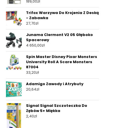
189,00
zł
Trifox Warzywa Do Krojenia Z Deską
- Zabawka
27,70
zł
Junama Clermont V2 05 Głęboko
Spacerowy
4 650,00
zł
Spin Master Disney Pixar Monsters
University Roll A Scare Monsters
87004
33,20
zł
Adamigo Zawody i Atrybuty
20,64
zł
Signal Signal Szczoteczka Do
Zębów 5+ Miękka
2,40
zł