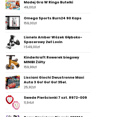
Madej Gra W Ringo Butelki
49,00
zł
Omega Sports Burn24 90 Kaps
159,00
zł
Lionelo Amber Wózek Głęboko-
Spacerowy 2w1 Lovin
1 549,00
zł
Kinderkraft Rowerek biegowy
MINIBI Żółty
159,99
zł
Lisciani Giochi Dwustronne Maxi
Auta 3 Go! Go! Go! 35el.
25,92
zł
Swede Pierścionki 7 szt. R972-009
11,94
zł