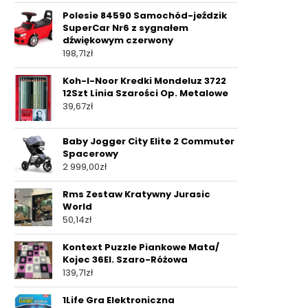
Polesie 84590 Samochód-jeździk
SuperCar Nr6 z sygnałem
dźwiękowym czerwony
198,71
zł
Koh-I-Noor Kredki Mondeluz 3722
12Szt Linia Szarości Op. Metalowe
39,67
zł
Baby Jogger City Elite 2 Commuter
Spacerowy
2 999,00
zł
Rms Zestaw Kratywny Jurasic
World
50,14
zł
Kontext Puzzle Piankowe Mata/
Kojec 36El. Szaro-Różowa
139,71
zł
1Life Gra Elektroniczna