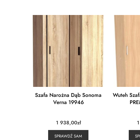
Szafa Narożna Dąb Sonoma
Wuteh Szaf
Verna 19946
PRE
1 938,00
zł
1
SPRAWDŹ SAM
S