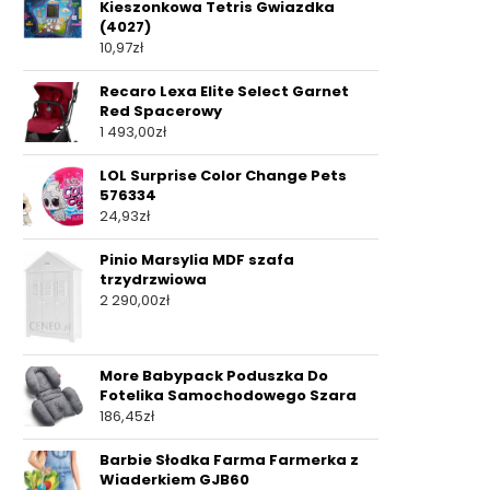
Kieszonkowa Tetris Gwiazdka
(4027)
10,97
zł
Recaro Lexa Elite Select Garnet
Red Spacerowy
1 493,00
zł
LOL Surprise Color Change Pets
576334
24,93
zł
Pinio Marsylia MDF szafa
trzydrzwiowa
2 290,00
zł
More Babypack Poduszka Do
Fotelika Samochodowego Szara
186,45
zł
Barbie Słodka Farma Farmerka z
Wiaderkiem GJB60