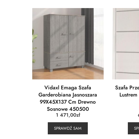
Vidaxl Emaga Szafa
Szafa Prz
Garderobiana Jasnoszara
Lustrem
99X45X137 Cm Drewno
Sosnowe 450500
1 471,00
zł
SPRAWDŹ SAM
S