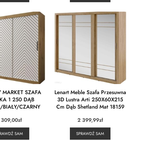
 MARKET SZAFA
Lenart Meble Szafa Przesuwna
KA 1 250 DĄB
3D Lustra Arti 250X60X215
/BIAŁY/CZARNY
Cm Dąb Shetland Mat 18159
 309,00
zł
2 399,99
zł
PRAWDŹ SAM
SPRAWDŹ SAM