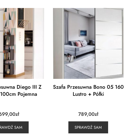
esuwna Diego III Z
Szafa Przesuwna Bono 05 160
 100cm Pojemna
Lustro + Półki
699,00
zł
789,00
zł
PRAWDŹ SAM
SPRAWDŹ SAM