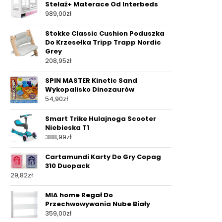
Stelaż+ Materace Od Interbeds
989,00
zł
Stokke Classic Cushion Poduszka
Do Krzesełka Tripp Trapp Nordic
Grey
208,95
zł
SPIN MASTER Kinetic Sand
Wykopalisko Dinozaurów
54,90
zł
Smart Trike Hulajnoga Scooter
Niebieska T1
388,99
zł
Cartamundi Karty Do Gry Copag
310 Duopack
29,82
zł
MIA home Regał Do
Przechwowywania Nube Biały
359,00
zł