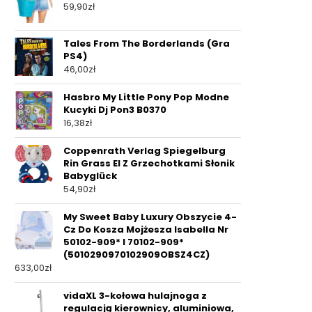
59,90
zł
Tales From The Borderlands (Gra
PS4)
46,00
zł
Hasbro My Little Pony Pop Modne
Kucyki Dj Pon3 B0370
16,38
zł
Coppenrath Verlag Spiegelburg
Rin Grass El Z Grzechotkami Słonik
Babyglück
54,90
zł
My Sweet Baby Luxury Obszycie 4-
Cz Do Kosza Mojżesza Isabella Nr
50102-909* I 70102-909*
(5010290970102909OBSZ4CZ)
633,00
zł
vidaXL 3-kołowa hulajnoga z
regulacją kierownicy, aluminiowa,