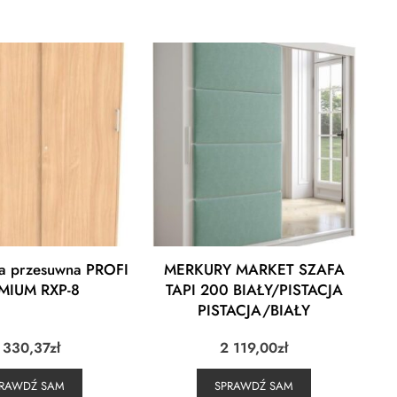
a przesuwna PROFI
MERKURY MARKET SZAFA
MIUM RXP-8
TAPI 200 BIAŁY/PISTACJA
PISTACJA/BIAŁY
 330,37
zł
2 119,00
zł
PRAWDŹ SAM
SPRAWDŹ SAM