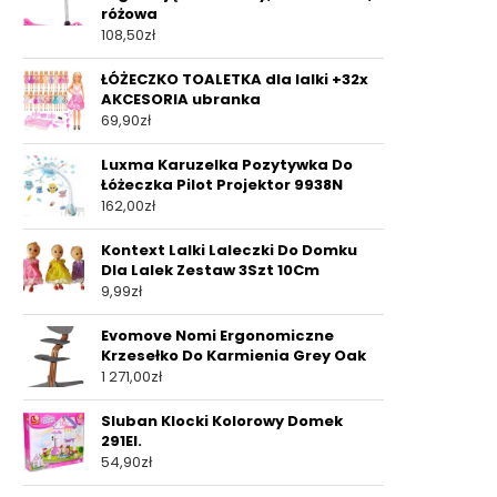
różowa
108,50
zł
ŁÓŻECZKO TOALETKA dla lalki +32x
AKCESORIA ubranka
69,90
zł
Luxma Karuzelka Pozytywka Do
Łóżeczka Pilot Projektor 9938N
162,00
zł
Kontext Lalki Laleczki Do Domku
Dla Lalek Zestaw 3Szt 10Cm
9,99
zł
Evomove Nomi Ergonomiczne
Krzesełko Do Karmienia Grey Oak
1 271,00
zł
Sluban Klocki Kolorowy Domek
291El.
54,90
zł