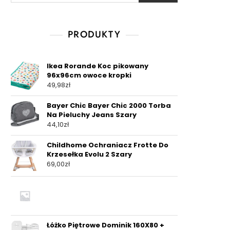
PRODUKTY
Ikea Rorande Koc pikowany
96x96cm owoce kropki
49,98
zł
Bayer Chic Bayer Chic 2000 Torba
Na Pieluchy Jeans Szary
44,10
zł
Childhome Ochraniacz Frotte Do
Krzesełka Evolu 2 Szary
69,00
zł
Łóżko Piętrowe Dominik 160X80 +