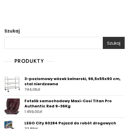
Szukaj
Szukaj
PRODUKTY
3-poziomowy wózek kelnerski, 96,5x55x90 cm,
stal nierdzewna
744,06
zł
Fotelik samochodowy Maxi-Cosi Titan Pro
Authentic Red 9-36Kg
1 459,00
zł
LEGO City 60284 Pojazd do robót drogowych
33,89
zł