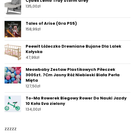
Cybex Lemo Tray Storm Grey
135,00
zł
Tales of Arise (Gra PS5)
158,99
zł
Peewit Łóżeczko Drewniane Bujane Dla Lalek
Kołyska
47,99
zł
Meowbaby Zestaw Plastikowych Piłeczek
300Szt. 7Cm Jasny Róż Niebieski Biała Perła
Mięta
127,50
zł
To-Ma Rowerek Biegowy Rower Do Nauki Jazdy
10 Koła Eva zielony
134,00
zł
zzzzz