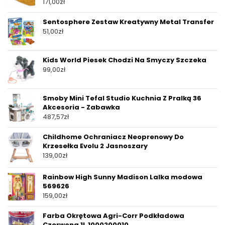
171,00
zł
Sentosphere Zestaw Kreatywny Metal Transfer
51,00
zł
Kids World Piesek Chodzi Na Smyczy Szczeka
99,00
zł
Smoby Mini Tefal Studio Kuchnia Z Pralką 36
Akcesoria - Zabawka
487,57
zł
Childhome Ochraniacz Neoprenowy Do
Krzesełka Evolu 2 Jasnoszary
139,00
zł
Rainbow High Sunny Madison Lalka modowa
569626
159,00
zł
Farba Okrętowa Agri-Corr Podkładowa
Czerwona 1L 1000200010