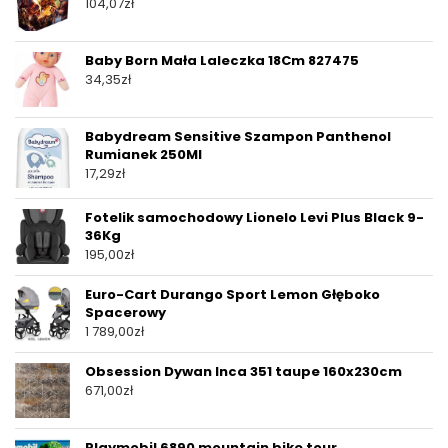
104,07
zł
Baby Born Mała Laleczka 18Cm 827475
34,35
zł
Babydream Sensitive Szampon Panthenol
Rumianek 250Ml
17,29
zł
Fotelik samochodowy Lionelo Levi Plus Black 9-
36Kg
195,00
zł
Euro-Cart Durango Sport Lemon Głęboko
Spacerowy
1 789,00
zł
Obsession Dywan Inca 351 taupe 160x230cm
671,00
zł
Playmobil 6890 mountain bike tour