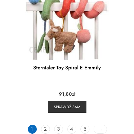
Sterntaler Toy Spiral E Emmily
91,80
zł
SPRAWDŹ SAM
1
2
3
4
5
→