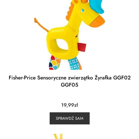
Fisher-Price Sensoryczne zwierzątko Żyrafka GGF02
GGF05
19,99
zł
SPRAWDŹ SAM