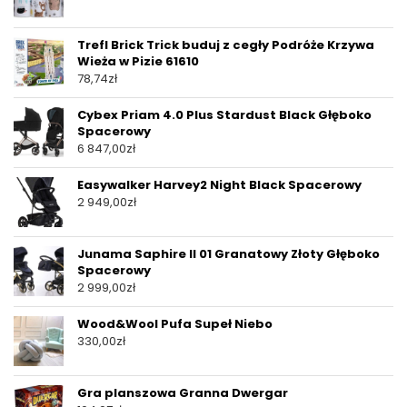
Trefl Brick Trick buduj z cegły Podróże Krzywa
Wieża w Pizie 61610
78,74
zł
Cybex Priam 4.0 Plus Stardust Black Głęboko
Spacerowy
6 847,00
zł
Easywalker Harvey2 Night Black Spacerowy
2 949,00
zł
Junama Saphire II 01 Granatowy Złoty Głęboko
Spacerowy
2 999,00
zł
Wood&Wool Pufa Supeł Niebo
330,00
zł
Gra planszowa Granna Dwergar