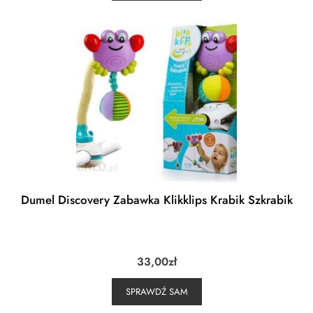
Dumel Discovery Zabawka Klikklips Krabik Szkrabik
33,00
zł
SPRAWDŹ SAM