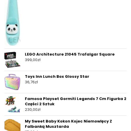
LEGO Architecture 21045 Trafalgar Square
399,00
zł
Toys Inn Lunch Box Glossy Star
36,76
zł
Famosa Playset Gormiti Legends 7 Cm Figurka 2
Części 2 Sztuk
230,00
zł
My Sweet Baby Kokon Kojec Niemowlęcy Z
Falbanką Musztarda