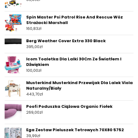
Spin Master Psi Patrol Rise And Rescue Wóz
Strażacki Marshall
160,83
zł
Berg Weather Cover Extra 330 Black
395,00
zł
Icom Toaletka Dla Lalki 30Cm Ze Światłem I
Dźwiękiem
100,00
zł
Musterkind Musterkind Przewijak Dla Lalek Viola
Naturalny/Biały
443,70
zł
Poofi Poduszka Ciążowa Organic Fiołek
269,00
zł
Ega Zestaw Pieluszek Tetrowych 70X80 5752
39,99
zł