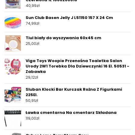
40,99
zł
Sun Club Basen Jelly J L51150 157 X 24 Cm
74,99
zł
Tiul biały do wyszywania 60x45 cm
25,00
zł
Viga Toys Woopie Przenośna Toaletka Salon
Urody 2W1 Torebka Dla Dziewczynki 16 El. 50531 -
Zabawka
29,12
zł
Sluban Klocki Bar Kurczak Rożna Z Figurkami
225El.
50,91
zł
Ławka cmentarna Na cmentarz Składana
119,00
zł