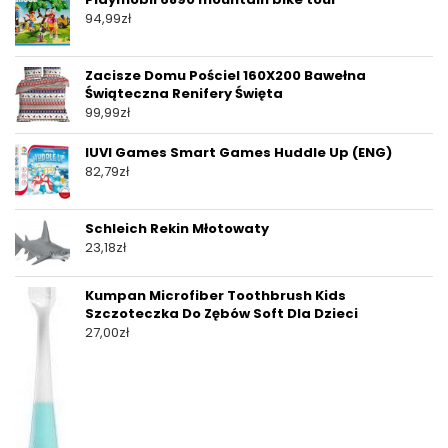
94,99
zł
Zacisze Domu Pościel 160X200 Bawełna
Świąteczna Renifery Święta
99,99
zł
IUVI Games Smart Games Huddle Up (ENG)
82,79
zł
Schleich Rekin Młotowaty
23,18
zł
Kumpan Microfiber Toothbrush Kids
Szczoteczka Do Zębów Soft Dla Dzieci
27,00
zł