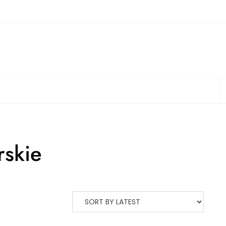
S
rskie