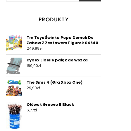
PRODUKTY
Tm Toys Świnka Pepa Domek Do
Zabaw Z Zestawem Figurek 04840
249,99
zł
cybex Libelle pałąk do wózka
189,00
zł
The Sims 4 (Gra Xbox One)
29,99
zł
Ołówek Groove B Black
6,77
zł