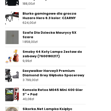
188,00
zł
Biurko gamingowe dla gracza
Huzaro Hero 6.3 kolor: CZARNY
624,00
zł
Szafa Dla Dziecka Maurycy 5X
Szara
1 858,00
zł
Smoby 44 Koty Lampo Zestaw do
zabawy (7600180217)
9,99
zł
Easywalker Harvey3 Premium
Diamond Grey Głęboko Spacerowy
3 799,00
zł
Konsola Retoo M045 Mini 400 Gier
3'' + Pad
40,08
zł
Sikorka.Net Lampka Księżyc