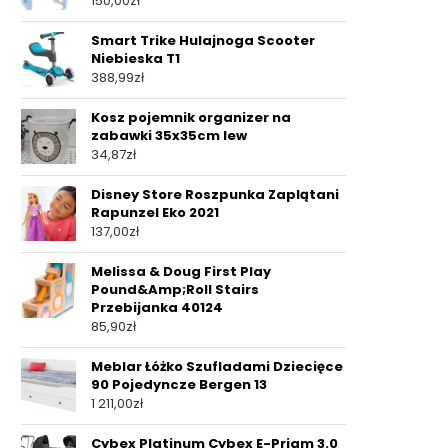
150,00
zł
Smart Trike Hulajnoga Scooter
Niebieska T1
388,99
zł
Kosz pojemnik organizer na
zabawki 35x35cm lew
34,87
zł
Disney Store Roszpunka Zaplątani
Rapunzel Eko 2021
137,00
zł
Melissa & Doug First Play
Pound&Amp;Roll Stairs
Przebijanka 40124
85,90
zł
Meblar Łóżko Szufladami Dziecięce
90 Pojedyncze Bergen 13
1 211,00
zł
Cybex Platinum Cybex E-Priam 3.0