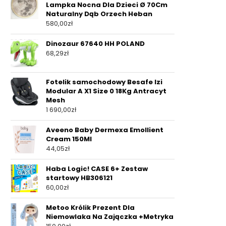
Lampka Nocna Dla Dzieci Ø 70Cm
Naturalny Dąb Orzech Heban
580,00
zł
Dinozaur 67640 HH POLAND
68,29
zł
Fotelik samochodowy Besafe Izi
Modular A X1 Size 0 18Kg Antracyt
Mesh
1 690,00
zł
Aveeno Baby Dermexa Emollient
Cream 150Ml
44,05
zł
Haba Logic! CASE 6+ Zestaw
startowy HB306121
60,00
zł
Metoo Królik Prezent Dla
Niemowlaka Na Zajączka +Metryka