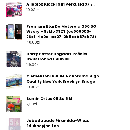
Alleblox Klocki Girl Perkusja 37 El.
10,03
zł
Premium Etui Do Motorola G50 5G
Wzory + Szkło 3SZT (cc000000-
78e1-4a0d-ac27-2b5ccb87eb72)
40,00
zł
Harry Potter Hogwart Pościel
Dwustronna 160X200
119,00
zł
Clementoni 1000El. Panorama High
Quality New York Brooklyn Bridge
19,00
zł
Sumin Ortus 05 Sc 5 Ml
7,50
zł
Jabadabado Piramida-Wieża
Edukacyjna Las