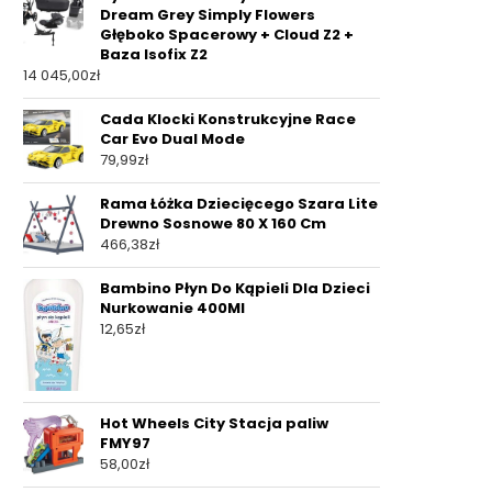
Dream Grey Simply Flowers
Głęboko Spacerowy + Cloud Z2 +
Baza Isofix Z2
14 045,00
zł
Cada Klocki Konstrukcyjne Race
Car Evo Dual Mode
79,99
zł
Rama Łóżka Dziecięcego Szara Lite
Drewno Sosnowe 80 X 160 Cm
466,38
zł
Bambino Płyn Do Kąpieli Dla Dzieci
Nurkowanie 400Ml
12,65
zł
Hot Wheels City Stacja paliw
FMY97
58,00
zł