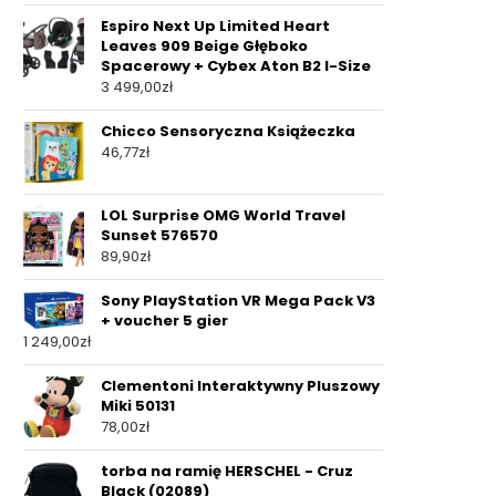
Espiro Next Up Limited Heart
Leaves 909 Beige Głęboko
Spacerowy + Cybex Aton B2 I-Size
3 499,00
zł
Chicco Sensoryczna Książeczka
46,77
zł
LOL Surprise OMG World Travel
Sunset 576570
89,90
zł
Sony PlayStation VR Mega Pack V3
+ voucher 5 gier
1 249,00
zł
Clementoni Interaktywny Pluszowy
Miki 50131
78,00
zł
torba na ramię HERSCHEL - Cruz
Black (02089)