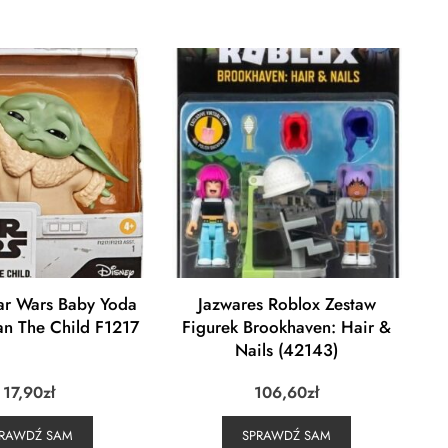
ar Wars Baby Yoda
Jazwares Roblox Zestaw
an The Child F1217
Figurek Brookhaven: Hair &
Nails (42143)
17,90
zł
106,60
zł
PRAWDŹ SAM
SPRAWDŹ SAM