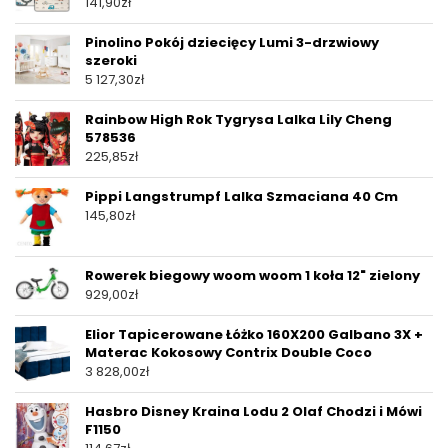
141,90
zł
Pinolino Pokój dziecięcy Lumi 3-drzwiowy
szeroki
5 127,30
zł
Rainbow High Rok Tygrysa Lalka Lily Cheng
578536
225,85
zł
Pippi Langstrumpf Lalka Szmaciana 40 Cm
145,80
zł
Rowerek biegowy woom woom 1 koła 12" zielony
929,00
zł
Elior Tapicerowane Łóżko 160X200 Galbano 3X +
Materac Kokosowy Contrix Double Coco
3 828,00
zł
Hasbro Disney Kraina Lodu 2 Olaf Chodzi i Mówi
F1150