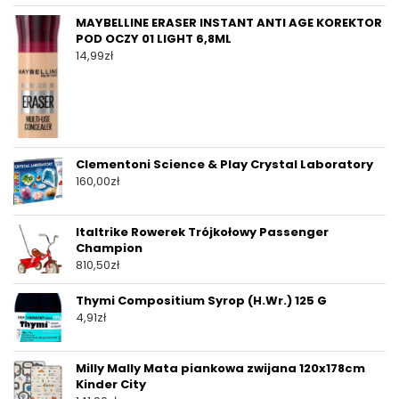
MAYBELLINE ERASER INSTANT ANTI AGE KOREKTOR
POD OCZY 01 LIGHT 6,8ML
14,99
zł
Clementoni Science & Play Crystal Laboratory
160,00
zł
Italtrike Rowerek Trójkołowy Passenger
Champion
810,50
zł
Thymi Compositium Syrop (H.Wr.) 125 G
4,91
zł
Milly Mally Mata piankowa zwijana 120x178cm
Kinder City