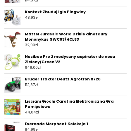
114,67
zł
Kontext Zbuduj Iglo Pingwiny
48,93
zł
Mattel Jurassic World Dzikie dinozaury
Mononykus GWC93/HCL83
32,90
zł
Nosiboo Pro 2 medyczny aspirator do nosa
Zielony/Green V2
649,00
zł
Bruder Traktor Deutz Agrotron X720
112,37
zł
Lisciani Giochi Carotina Elektroniczna Gra
Pamięciowa
44,04
zł
Evercade Morphcat Kolekcja 1
84,99
zł