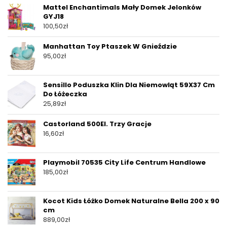
Mattel Enchantimals Mały Domek Jelonków
GYJ18
100,50
zł
Manhattan Toy Ptaszek W Gnieździe
95,00
zł
Sensillo Poduszka Klin Dla Niemowląt 59X37 Cm
Do Łóżeczka
25,89
zł
Castorland 500El. Trzy Gracje
16,60
zł
Playmobil 70535 City Life Centrum Handlowe
185,00
zł
Kocot Kids Łóżko Domek Naturalne Bella 200 x 90
cm
889,00
zł