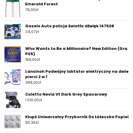
Emerald Forest
79,00
zł
Gazelo Auto policja światło dźwięk 147508
34,07
zł
Who Wants to Be a Millionaire? New Edition (Gra
PS5)
189,90
zł
Lansinoh Podwójny laktator elektryczny na dwie
piersi 2 w 1
399,00
zł
Coletto Nevia Vt Dark Grey Spacerowy
1 010,00
zł
Klupś Uniwersalny Przybornik Do Łóżeczka Popiel
90,35
zł