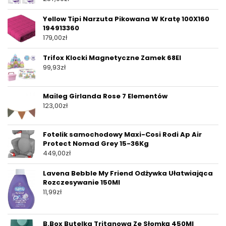
Yellow Tipi Narzuta Pikowana W Kratę 100X160
194913360
179,00
zł
Trifox Klocki Magnetyczne Zamek 68El
99,93
zł
Maileg Girlanda Rose 7 Elementów
123,00
zł
Fotelik samochodowy Maxi-Cosi Rodi Ap Air
Protect Nomad Grey 15-36Kg
449,00
zł
Lavena Bebble My Friend Odżywka Ułatwiająca
Rozczesywanie 150Ml
11,99
zł
B.Box Butelka Tritanowa Ze Słomką 450Ml