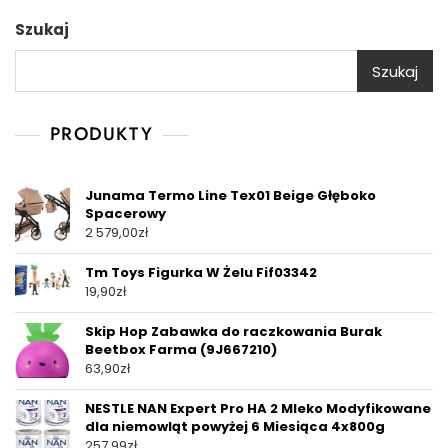
Szukaj
Szukaj
PRODUKTY
Junama Termo Line Tex01 Beige Głęboko
Spacerowy
2 579,00
zł
Tm Toys Figurka W Żelu Fif03342
19,90
zł
Skip Hop Zabawka do raczkowania Burak
Beetbox Farma (9J667210)
63,90
zł
NESTLE NAN Expert Pro HA 2 Mleko Modyfikowane
dla niemowląt powyżej 6 Miesiąca 4x800g
257,99
zł