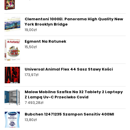
Clementoni 1000El. Panorama High Quality New
York Brooklyn Bridge
19,00
zł
Egmont Na Ratunek
15,50
zł
Universal Animal Flex 44 Sasz Stawy Kości
173,97
zł
Malow Mobilna Szafka Na 32 Tablety 2 Laptopy
Z Lampą Uv-C Przeciwko Covid
7 493,28
zł
Bubchen 12471235 Szampon Sensitiv 400Ml
13,80
zł