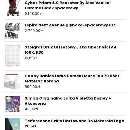
Cybex Priam 4.0 Rockstar By Alec Voelkel
Chrome Black Spacerowy
6 148,00
zł
Espiro Next Avenue głęboko-spacerowy 107
2 749,00
zł
Stolgraf Druk Offsetowy Lista Obecności A4
100K. K30
16,69
zł
Happy Babies Łóżko Domek House 140 70 Róż +
Materac Korona
599,00
zł
Simba Oryginalna Lalka Violetta Disney +
Akcesoria
48,00
zł
Telforceone Szkło Hartowane Do Motorola Edge
20 5G