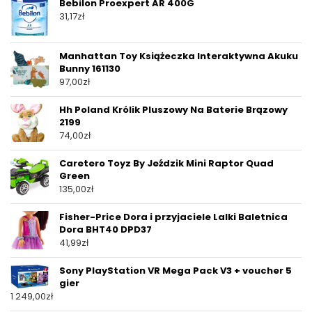
Bebilon Proexpert AR 400G
31,17
zł
Manhattan Toy Książeczka Interaktywna Akuku
Bunny 161130
97,00
zł
Hh Poland Królik Pluszowy Na Baterie Brązowy
2199
74,00
zł
Caretero Toyz By Jeździk Mini Raptor Quad
Green
135,00
zł
Fisher-Price Dora i przyjaciele Lalki Baletnica
Dora BHT40 DPD37
41,99
zł
Sony PlayStation VR Mega Pack V3 + voucher 5
gier
1 249,00
zł