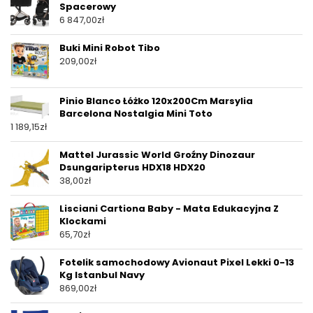
Spacerowy
6 847,00
zł
Buki Mini Robot Tibo
209,00
zł
Pinio Blanco Łóżko 120x200Cm Marsylia
Barcelona Nostalgia Mini Toto
1 189,15
zł
Mattel Jurassic World Groźny Dinozaur
Dsungaripterus HDX18 HDX20
38,00
zł
Lisciani Cartiona Baby - Mata Edukacyjna Z
Klockami
65,70
zł
Fotelik samochodowy Avionaut Pixel Lekki 0-13
Kg Istanbul Navy
869,00
zł