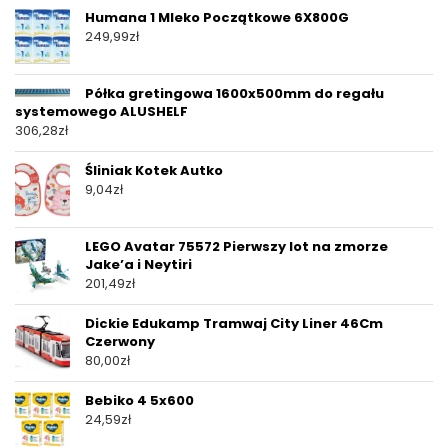
Humana 1 Mleko Początkowe 6X800G
249,99
zł
Półka gretingowa 1600x500mm do regału
systemowego ALUSHELF
306,28
zł
Śliniak Kotek Autko
9,04
zł
LEGO Avatar 75572 Pierwszy lot na zmorze
Jake’a i Neytiri
201,49
zł
Dickie Edukamp Tramwaj City Liner 46Cm
Czerwony
80,00
zł
Bebiko 4 5x600
24,59
zł