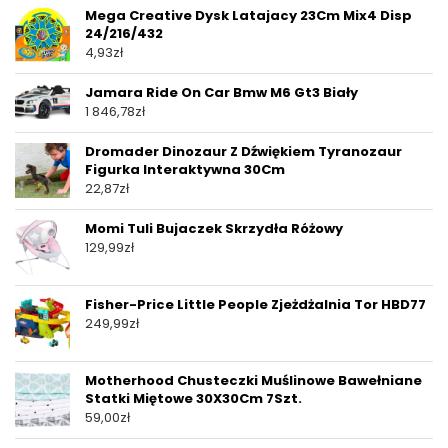
Mega Creative Dysk Latajacy 23Cm Mix4 Disp
24/216/432
4,93
zł
Jamara Ride On Car Bmw M6 Gt3 Biały
1 846,78
zł
Dromader Dinozaur Z Dźwiękiem Tyranozaur
Figurka Interaktywna 30Cm
22,87
zł
Momi Tuli Bujaczek Skrzydła Różowy
129,99
zł
Fisher-Price Little People Zjeżdżalnia Tor HBD77
249,99
zł
Motherhood Chusteczki Muślinowe Bawełniane
Statki Miętowe 30X30Cm 7Szt.
59,00
zł