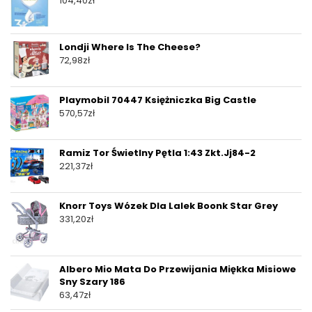
104,40
zł
Londji Where Is The Cheese?
72,98
zł
Playmobil 70447 Księżniczka Big Castle
570,57
zł
Ramiz Tor Świetlny Pętla 1:43 Zkt.Jj84-2
221,37
zł
Knorr Toys Wózek Dla Lalek Boonk Star Grey
331,20
zł
Albero Mio Mata Do Przewijania Miękka Misiowe
Sny Szary 186
63,47
zł