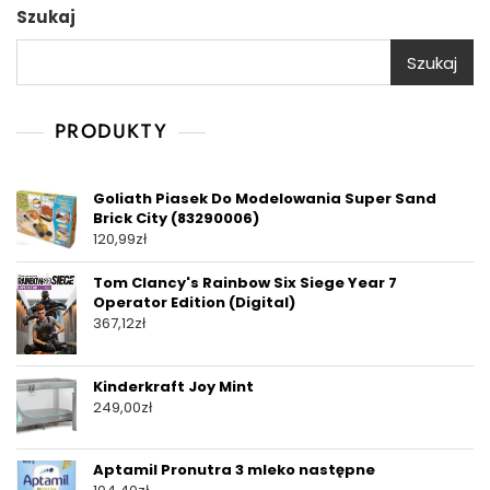
Szukaj
Szukaj
PRODUKTY
Goliath Piasek Do Modelowania Super Sand
Brick City (83290006)
120,99
zł
Tom Clancy's Rainbow Six Siege Year 7
Operator Edition (Digital)
367,12
zł
Kinderkraft Joy Mint
249,00
zł
Aptamil Pronutra 3 mleko następne