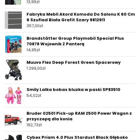
13,99
zł
Fabryka Mebli Akord Komoda Do Salonu K 60 Cm
6 Szuflad Biała Grafit Szary 9812911
357,00
zł
Brandstätter Group Playmobil Special Plus
70878 Wojownik Z Panterą
14,95
zł
Muuvo Flex Deep Forest Green Spacerowy
1 299,00
zł
Smily Lalka bobas bluzka w paski SP83510
54,02
zł
Bruder 02501 Pick-up RAM 2500 Power Wagon z
przyczepą dla konia
192,73
zł
Cybex Priam 4.0 Plus Stardust Black Głęboko