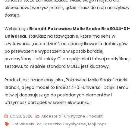
oznacza to, że zamiast szukać właściwego miejsca dla
akcesoriów, tworzysz je tam, gdzie masz do nich najszybszy
dostęp.
Wybierając
Brandit Pokrowiec Molle Snake Bra8044-01-
Universal
, stawiasz na rozwiązanie, które ma sens w
użytkowaniu „na co dzień”: od uporządkowania drobiazgów
po przewożenie wyposażenia w sposób bardziej
przemyślany. Jeśli zależy Ci na spójności i łatwej modyfikacji
zestawu, to właśnie standard MOLLE jest kluczowy.
Produkt jest oznaczony jako „Pokrowiec Molle Snake” marki
Brandit, a jego model to Bra8044-01-Universal. Dzięki temu
łatwiej dopasujesz go do posiadanych elementów i
utrzymasz porządek w swoim ekwipunku.
Lip 20, 2026
Akcesoria Turystyczne
,
Produkt
Tags
Hot Wheels Tor
,
Lozeczko Turystyczne
,
Moji Pops