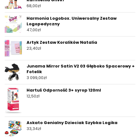
68,00
zł
Harmonia Logobox. Uniwersalny Zestaw
Logopedyczny
47,00
zł
Artyk Zestaw Koralików Natalia
23,40
zł
Junama Mirror Satin V2 03 Głęboko Spacerowy +
Fotelik
3 099,00
zł
Hartuś Odporność 3+ syrop 120ml
12,50
zł
Askato Genialny Dzieciak Szybka Logika
33,34
zł