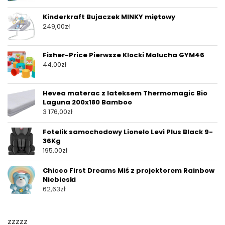
Kinderkraft Bujaczek MINKY miętowy
249,00
zł
Fisher-Price Pierwsze Klocki Malucha GYM46
44,00
zł
Hevea materac z lateksem Thermomagic Bio
Laguna 200x180 Bamboo
3 176,00
zł
Fotelik samochodowy Lionelo Levi Plus Black 9-
36Kg
195,00
zł
Chicco First Dreams Miś z projektorem Rainbow
Niebieski
62,63
zł
zzzzz