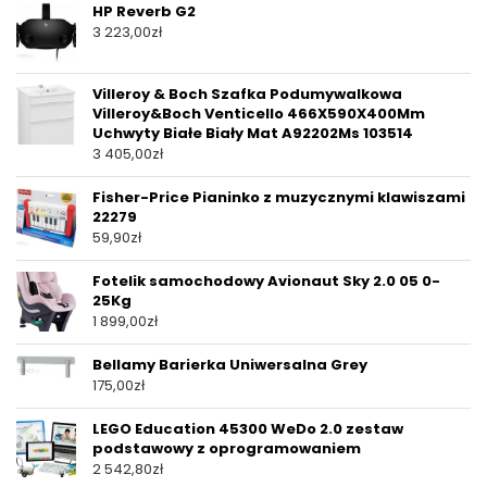
HP Reverb G2
3 223,00
zł
Villeroy & Boch Szafka Podumywalkowa
Villeroy&Boch Venticello 466X590X400Mm
Uchwyty Białe Biały Mat A92202Ms 103514
3 405,00
zł
Fisher-Price Pianinko z muzycznymi klawiszami
22279
59,90
zł
Fotelik samochodowy Avionaut Sky 2.0 05 0-
25Kg
1 899,00
zł
Bellamy Barierka Uniwersalna Grey
175,00
zł
LEGO Education 45300 WeDo 2.0 zestaw
podstawowy z oprogramowaniem
2 542,80
zł