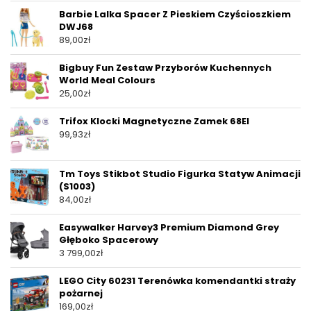
Barbie Lalka Spacer Z Pieskiem Czyścioszkiem
DWJ68
89,00
zł
Bigbuy Fun Zestaw Przyborów Kuchennych
World Meal Colours
25,00
zł
Trifox Klocki Magnetyczne Zamek 68El
99,93
zł
Tm Toys Stikbot Studio Figurka Statyw Animacji
(S1003)
84,00
zł
Easywalker Harvey3 Premium Diamond Grey
Głęboko Spacerowy
3 799,00
zł
LEGO City 60231 Terenówka komendantki straży
pożarnej
169,00
zł