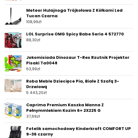
Meteor Hulajnoga Trójkołowa Z Kółkami Led
Tucan Czarna
108,99
zł
LOL Surprise OMG Spicy Babe Seria 4 572770
88,30
zł
Jokomisiada Dinozaur T-Rex Rzutnik Projektor
Pisaki Ta0048
63,99
zł
Roba Meble Dziecięce Pia, Białe Z Szafą 3-
Drzwiową
5 443,20
zł
Caprima Premium Kaszka Manna Z
Pełnymmlekiem Kozim 6+ 2X225 G
37,69
zł
Fotelik samochodowy Kinderkraft COMFORT UP
9-36 czarny