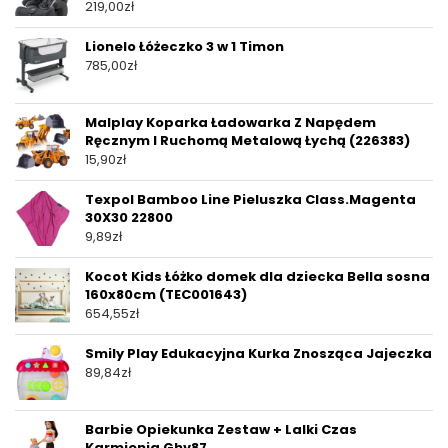
219,00
zł
Lionelo Łóżeczko 3 w 1 Timon
785,00
zł
Malplay Koparka Ładowarka Z Napędem
Ręcznym I Ruchomą Metalową Łychą (226383)
15,90
zł
Texpol Bamboo Line Pieluszka Class.Magenta
30X30 22800
9,89
zł
Kocot Kids Łóżko domek dla dziecka Bella sosna
160x80cm (TEC001643)
654,55
zł
Smily Play Edukacyjna Kurka Znosząca Jajeczka
89,84
zł
Barbie Opiekunka Zestaw + Lalki Czas
Karmienia Ghv87