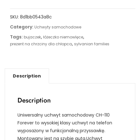
SKU:
8d1bb0543a8c
Category:
Uchwyty samochodowe
Tags:
,
,
bujaczek
łóżeczko niemowlęce
,
prezent na chrzciny dla chłopca
sylvanian families
Description
Description
Uniwersalny uchwyt samochodowy CH-110
Forever to wysokiej klasy uchwyt na telefon
wyposażony w funkcjonalną przyssawkę.
Montowany jest na szybie auta.Uchwyt