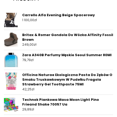
Carrello Alfa Evening Beige Spacerowy
1 100,00
zł
Britax & Romer Gondola Do Wózka Affinity Fossil
Brown
249,00
zł
Zara A340B Perfumy Męskie Seoul Summer 80Ml
79,79
zł
Officina Naturae Ekologiczna Pasta Do Zębów O
Smaku Truskawkowym W Pudełku Fragola
Strawberry Gel Toothpaste 75Ml
42,25
zł
Technok Piankowa Masa Moon Light Pino
Frieand Shake 70057 Ua
29,89
zł