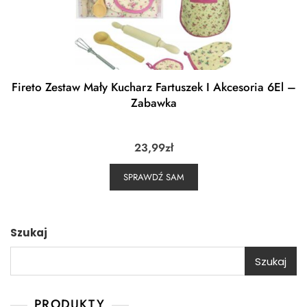
Fireto Zestaw Mały Kucharz Fartuszek I Akcesoria 6El –
Zabawka
23,99
zł
SPRAWDŹ SAM
Szukaj
Szukaj
PRODUKTY