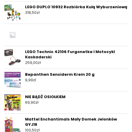
LEGO DUPLO 10932 Rozbiórka Kulą Wyburzeniową
318,50
zł
LEGO Technic 42106 Furgonetka I Motocykl
Kaskaderski
259,00
zł
Bepanthen Sensiderm Krem 20 g
9,99
zł
NIE BĄDŹ OSIOŁKIEM
69,90
zł
Mattel Enchantimals Mały Domek Jelonków
GYJ18
100,50
zł