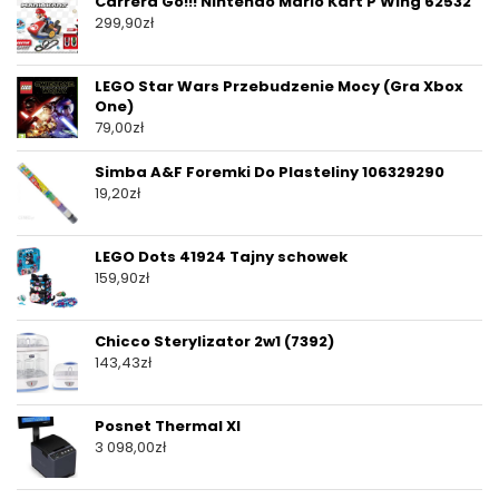
Carrera Go!!! Nintendo Mario Kart P Wing 62532
299,90
zł
LEGO Star Wars Przebudzenie Mocy (Gra Xbox
One)
79,00
zł
Simba A&F Foremki Do Plasteliny 106329290
19,20
zł
LEGO Dots 41924 Tajny schowek
159,90
zł
Chicco Sterylizator 2w1 (7392)
143,43
zł
Posnet Thermal Xl
3 098,00
zł