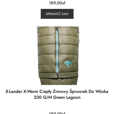
189,00
zł
SPRAWDŹ SAM
X-Lander X-Warm Ciepły Zimowy Śpiworek Do Wózka
230 G/M Green Lagoon
189,00
zł