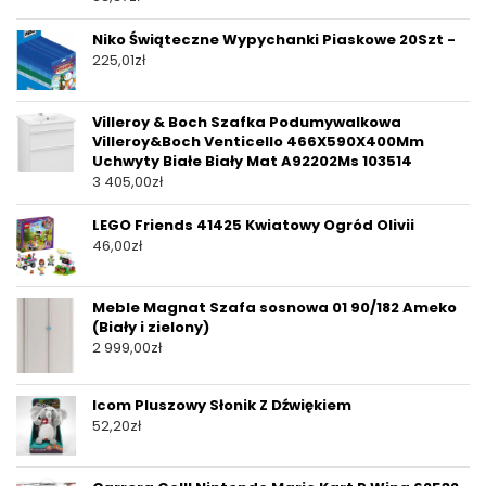
Niko Świąteczne Wypychanki Piaskowe 20Szt -
225,01
zł
Villeroy & Boch Szafka Podumywalkowa
Villeroy&Boch Venticello 466X590X400Mm
Uchwyty Białe Biały Mat A92202Ms 103514
3 405,00
zł
LEGO Friends 41425 Kwiatowy Ogród Olivii
46,00
zł
Meble Magnat Szafa sosnowa 01 90/182 Ameko
(Biały i zielony)
2 999,00
zł
Icom Pluszowy Słonik Z Dźwiękiem
52,20
zł