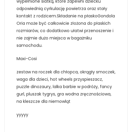
wypełnione siatką, które zapewni dziecku
odpowiednią cyrkulację powietrza oraz stały
kontakt z rodzicem.Składanie na płaskoGondola
Oria może być całkowicie złożona do płaskich
rozmiarów, co dodatkowo ułatwi przenoszenie i
nie zajmie dużo miejsca w bagażniku
samochodu.
Maxi-Cosi
zestaw na roczek dla chłopca, okrągły smoczek,
waga dla dzieci, hot wheels przyspieszacz,
puzzle dinozaury, lalka barbie w podróży, fancy
gurl, pluszak tygrys, gra wodna zręcznościowa,
na kleszcze dla niemowląt
yyyyy