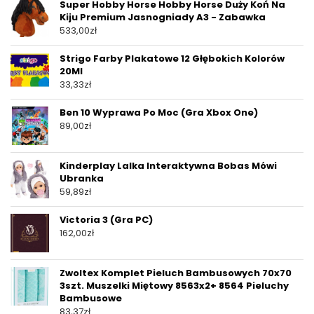
Super Hobby Horse Hobby Horse Duży Koń Na
Kiju Premium Jasnogniady A3 - Zabawka
533,00
zł
Strigo Farby Plakatowe 12 Głębokich Kolorów
20Ml
33,33
zł
Ben 10 Wyprawa Po Moc (Gra Xbox One)
89,00
zł
Kinderplay Lalka Interaktywna Bobas Mówi
Ubranka
59,89
zł
Victoria 3 (Gra PC)
162,00
zł
Zwoltex Komplet Pieluch Bambusowych 70x70
3szt. Muszelki Miętowy 8563x2+ 8564 Pieluchy
Bambusowe
83,37
zł