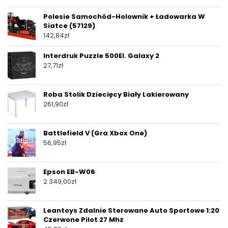
Polesie Samochód-Holownik + Ładowarka W
Siatce (57129)
142,84
zł
Interdruk Puzzle 500El. Galaxy 2
27,71
zł
Roba Stolik Dziecięcy Biały Lakierowany
261,90
zł
Battlefield V (Gra Xbox One)
56,95
zł
Epson EB-W06
2 349,00
zł
Leantoys Zdalnie Sterowane Auto Sportowe 1:20
Czerwone Pilot 27 Mhz