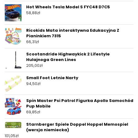
Hot Wheels Tesla Model S FYC48 D7C5
58,88
zł
Ricokids Mata interaktywna Edukacyjna Z
Pianinkiem 7315
66,31
zł
Scootandride Highwaykick 2 Lifestyle
Hulajnoga Green Lines
205,00
zł
Small Foot Letnie Narty
94,50
zł
Spin Master Psi Patrol Figurka Apollo Samochód
Pup Mobile
69,85
zł
Starnberger Spiele Doppel Hoppel Memospiel
(wersja niemiecka)
101,05
zł