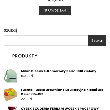
SPRAWDŹ SAM
Szukaj
Szukaj
PRODUKTY
Milan Plecak 1-Komorowy Seria 1918 Zielony
159,99
zł
Luxma Puzzle Drewniane Edukacyjne Klocki Dla
Dzieci 15-15S
22,00
zł
CYBEX SCUDERIA FERRARI WÓZEK SPACEROWY