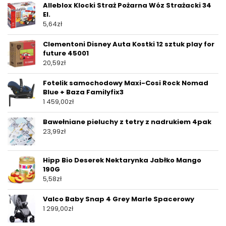
Alleblox Klocki Straż Pożarna Wóz Strażacki 34
El.
5,64
zł
Clementoni Disney Auta Kostki 12 sztuk play for
future 45001
20,59
zł
Fotelik samochodowy Maxi-Cosi Rock Nomad
Blue + Baza Familyfix3
1 459,00
zł
Bawełniane pieluchy z tetry z nadrukiem 4pak
23,99
zł
Hipp Bio Deserek Nektarynka Jabłko Mango
190G
5,58
zł
Valco Baby Snap 4 Grey Marle Spacerowy
1 299,00
zł