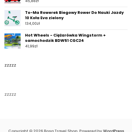
45,88
zł
To-Ma Rowerek Biegowy Rower Do Nauki Jazdy
10 Koła Eva zielony
134,00
zł
Hot Wheels - Ciężarówka Wingstorm +
samochodzik BDW51 CGC24
41,99
zł
zzzzz
zzzzz
Copyright © 2026 Bosa Travel Shop. Powered by
WordPress