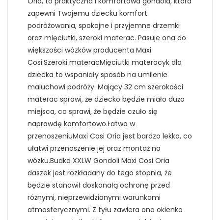
Oria, to praktyczna i komfortowa gondola, która
zapewni Twojemu dziecku komfort
podróżowania, spokojne i przyjemne drzemki
oraz mięciutki, szeroki materac. Pasuje ona do
większości wózków producenta Maxi
Cosi.Szeroki materacMięciutki materacyk dla
dziecka to wspaniały sposób na umilenie
maluchowi podróży. Mający 32 cm szerokości
materac sprawi, że dziecko będzie miało dużo
miejsca, co sprawi, że będzie czuło się
naprawdę komfortowo.Łatwa w
przenoszeniuMaxi Cosi Oria jest bardzo lekka, co
ułatwi przenoszenie jej oraz montaż na
wózku.Budka XXLW Gondoli Maxi Cosi Oria
daszek jest rozkładany do tego stopnia, że
będzie stanowił doskonałą ochronę przed
różnymi, nieprzewidzianymi warunkami
atmosferycznymi. Z tyłu zawiera ona okienko