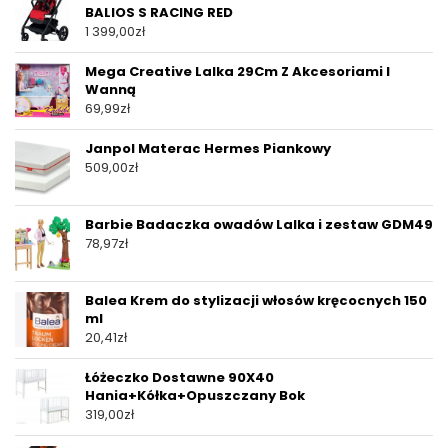
BALIOS S RACING RED
1 399,00
zł
Mega Creative Lalka 29Cm Z Akcesoriami I
Wanną
69,99
zł
Janpol Materac Hermes Piankowy
509,00
zł
Barbie Badaczka owadów Lalka i zestaw GDM49
78,97
zł
Balea Krem do stylizacji włosów kręcocnych 150
ml
20,41
zł
Łóżeczko Dostawne 90X40
Hania+Kółka+Opuszczany Bok
319,00
zł