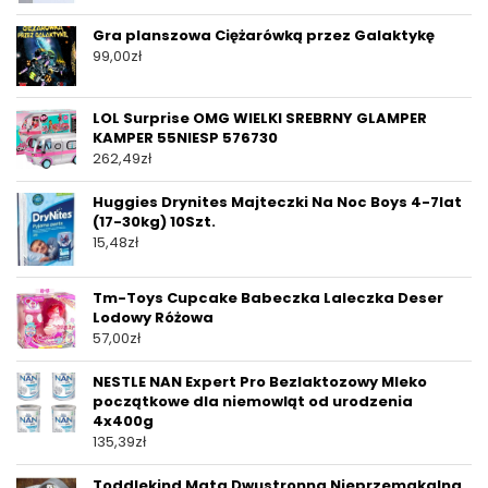
Gra planszowa Ciężarówką przez Galaktykę
99,00
zł
LOL Surprise OMG WIELKI SREBRNY GLAMPER
KAMPER 55NIESP 576730
262,49
zł
Huggies Drynites Majteczki Na Noc Boys 4-7lat
(17-30kg) 10Szt.
15,48
zł
Tm-Toys Cupcake Babeczka Laleczka Deser
Lodowy Różowa
57,00
zł
NESTLE NAN Expert Pro Bezlaktozowy Mleko
początkowe dla niemowląt od urodzenia
4x400g
135,39
zł
Toddlekind Mata Dwustronna Nieprzemakalna