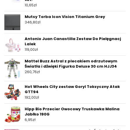
10,65
zł
Mutsy Torba Icon Vision Titanium Grey
346,80
zł
Antonio Juan Canastilla Zestaw Do Pielęgnacj
Lalek
119,00
zł
Mattel Buzz Astral z plecakiem odrzutowym
Światła i dźwięki Figurka Deluxe 30 cm HJJ34
260,76
zł
Hot Wheels City zestaw Goryl Toksyczny Atak
GTT94
192,00
zł
Hipp Bio Przecier Owocowy Truskawka Malina
Jabłko 190G
6,95
zł