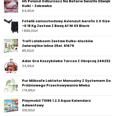
Hh Poland Odkurzacz Na Baterie Światło Dźwięk
Kulki - Zabawka
64,90
zł
Fotelik samochodowy Avionaut Aerofix 2.0 Size
~0 18 Kg Zestaw Z Bazą Af Nl 03 Black
1 899,00
zł
Trefl Lalaboom Zestaw Kulko-klocków
Zwierzątka leśne 25el. 61679
85,60
zł
Adar Gra Koszykówka Tarcza Z Obręczą 246232
34,99
zł
Pur Milksafe Laktator Manualny Z Systemem Do
Próżniowego Przechowywania Mleka
174,99
zł
Playmobil 71086 1.2.3 Aqua Kalendarz
Adwentowy
109,90
zł