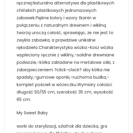
ręcznej.Naturalna alternatywa dla plastikowych
chińskich plastikowych jednorazowych
zabawek.Piękne kolory i wzory tkanin w
połączeniu z naturalnym drewnem i wikliną
tworzą uroczą całość, sprawiając, że nie jest to
zwykła zabawka, a prawdziwe unikalne
rękodzieło.Charakterystyka wózka:-Kosz wózka
wypleciony ręcznie z wikliny,-solidne drewniane
podwozie,-kółka zakładane na metalowe ośki, z
zabezpieczeniem ?click-clack? aby kółka nie
spadały,-gumowe oponki,-ruchoma budka,-
komplet pościeli w wózeczku.Wymiary całości:
długość 50/55 cm, szerokość 35 cm, wysokość
65 cm.
My Sweet Baby
worki do sterylizacji, szlafrok dla dziecka, gra