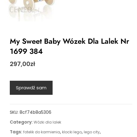
My Sweet Baby Wózek Dla Lalek Nr
1699 384
297,00
zł
Sprawdź sam
SKU:
8cf74b8a5306
Category:
Wózki dla lalek
Tags:
,
,
,
fotelik do karmienia
klocki lego
lego city