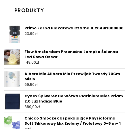
PRODUKTY
Primo Farba Plakatowa Czarna 1L 204Br1000800
23,99
zł
Flow Amsterdam Przenośna Lampka Ścienna
Led Sowa Oscar
149,00
zł
Albero Mio Allbero Mio Przewijak Twardy 70Cm
Misio
69,50
zł
Cybex Śpiworek Do Wózka Platinium Mios Priam
2.0 Lux Indigo Blue
389,00
zł
Chicco Smoczek Uspokajający Physioforma
Soft Silikonowy Mix Zielony / Fioletowy 0-6 m+ 1
szt.