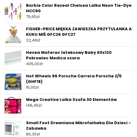
Barbie Color Reveal Chelsea Lalka Neon Tie-Dye
HCC90
75,65
zł
FISHER-PRICE MIĘKKA ZAWIESZKA PRZYTULANKA A
KUKU MIŚ GFC26 GFC27
22,49
zł
Hevea Materac lateksowy Baby 60x120
Pokrowiec Medica szara
405,00
zł
Hot Wheels 96 Porsche Carrera Porsche 2/5
(GHF18)
15,00
zł
Mega Creative Lalka Szafa 30 Elementów
146,45
zł
Small Foot Drewniana Mikrofalówka Dla Dzieci -
Zabawka
80,30
zł