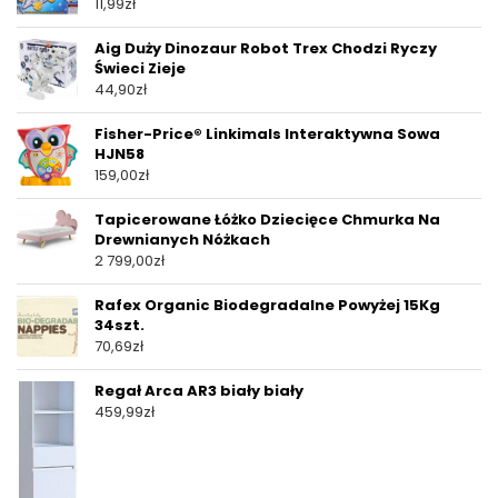
11,99
zł
Aig Duży Dinozaur Robot Trex Chodzi Ryczy
Świeci Zieje
44,90
zł
Fisher-Price® Linkimals Interaktywna Sowa
HJN58
159,00
zł
Tapicerowane Łóżko Dziecięce Chmurka Na
Drewnianych Nóżkach
2 799,00
zł
Rafex Organic Biodegradalne Powyżej 15Kg
34szt.
70,69
zł
Regał Arca AR3 biały biały
459,99
zł