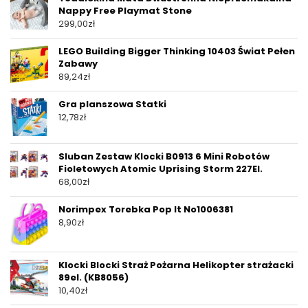
Nappy Free Playmat Stone
299,00
zł
LEGO Building Bigger Thinking 10403 Świat Pełen
Zabawy
89,24
zł
Gra planszowa Statki
12,78
zł
Sluban Zestaw Klocki B0913 6 Mini Robotów
Fioletowych Atomic Uprising Storm 227El.
68,00
zł
Norimpex Torebka Pop It No1006381
8,90
zł
Klocki Blocki Straż Pożarna Helikopter strażacki
89el. (KB8056)
10,40
zł