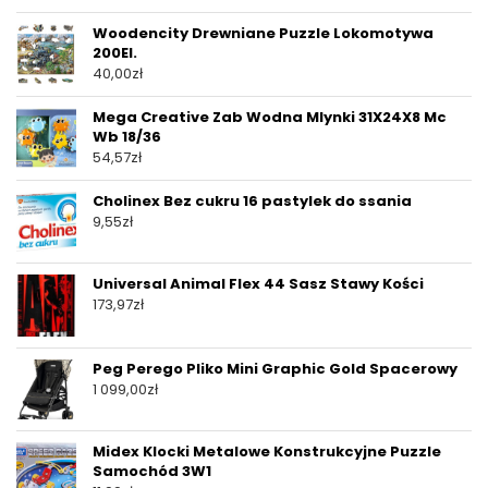
Woodencity Drewniane Puzzle Lokomotywa
200El.
40,00
zł
Mega Creative Zab Wodna Mlynki 31X24X8 Mc
Wb 18/36
54,57
zł
Cholinex Bez cukru 16 pastylek do ssania
9,55
zł
Universal Animal Flex 44 Sasz Stawy Kości
173,97
zł
Peg Perego Pliko Mini Graphic Gold Spacerowy
1 099,00
zł
Midex Klocki Metalowe Konstrukcyjne Puzzle
Samochód 3W1