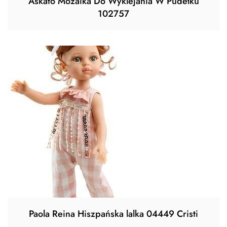
Askato Mozaika Do Wyklejania W Pudełku
102757
Paola Reina Hiszpańska lalka 04449 Cristi