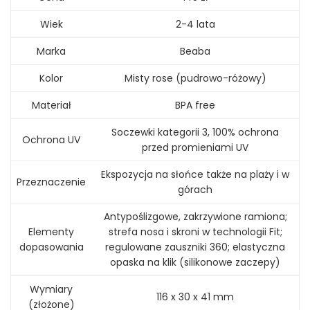
Wiek
2-4 lata
Marka
Beaba
Kolor
Misty rose (pudrowo-różowy)
Materiał
BPA free
Soczewki kategorii 3, 100% ochrona
Ochrona UV
przed promieniami UV
Ekspozycja na słońce także na plaży i w
Przeznaczenie
górach
Antypoślizgowe, zakrzywione ramiona;
Elementy
strefa nosa i skroni w technologii Fit;
dopasowania
regulowane zauszniki 360; elastyczna
opaska na klik (silikonowe zaczepy)
Wymiary
116 x 30 x 41 mm
(złożone)