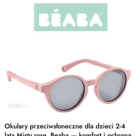
Okulary przeciwsłoneczne dla dzieci 2-4
lata Misty rose, Beaba — komfort i ochrona