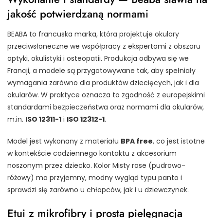
jakość potwierdzaną normami
BEABA to francuska marka, która projektuje okulary
przeciwsłoneczne we współpracy z ekspertami z obszaru
optyki, okulistyki i osteopatii. Produkcja odbywa się we
Francji, a modele są przygotowywane tak, aby spełniały
wymagania zarówno dla produktów dziecięcych, jak i dla
okularów. W praktyce oznacza to zgodność z europejskimi
standardami bezpieczeństwa oraz normami dla okularów,
m.in.
ISO 12311-1
i
ISO 12312-1
.
Model jest wykonany z materiału
BPA free
, co jest istotne
w kontekście codziennego kontaktu z akcesorium
noszonym przez dziecko. Kolor Misty rose (pudrowo-
różowy) ma przyjemny, modny wygląd typu panto i
sprawdzi się zarówno u chłopców, jak i u dziewczynek.
Etui z mikrofibry i prosta pielęgnacja