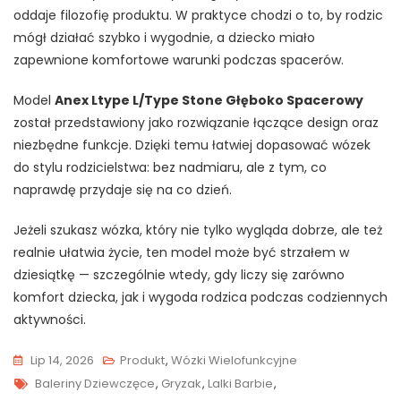
oddaje filozofię produktu. W praktyce chodzi o to, by rodzic
mógł działać szybko i wygodnie, a dziecko miało
zapewnione komfortowe warunki podczas spacerów.
Model
Anex Ltype L/Type Stone Głęboko Spacerowy
został przedstawiony jako rozwiązanie łączące design oraz
niezbędne funkcje. Dzięki temu łatwiej dopasować wózek
do stylu rodzicielstwa: bez nadmiaru, ale z tym, co
naprawdę przydaje się na co dzień.
Jeżeli szukasz wózka, który nie tylko wygląda dobrze, ale też
realnie ułatwia życie, ten model może być strzałem w
dziesiątkę — szczególnie wtedy, gdy liczy się zarówno
komfort dziecka, jak i wygoda rodzica podczas codziennych
aktywności.
Lip 14, 2026
Produkt
,
Wózki Wielofunkcyjne
Tags
Baleriny Dziewczęce
,
Gryzak
,
Lalki Barbie
,